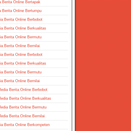
a Berita Online Bertapak
a Berita Online Bertumpu
a Berita Online Berbobot
a Berita Online Berkualitas
a Berita Online Bermutu
a Berita Online Bernilai
a Berita Online Berbobot
a Berita Online Berkualitas
a Berita Online Bermutu
a Berita Online Bernilai
edia Berita Online Berbobot
edia Berita Online Berkualitas
edia Berita Online Bermutu
edia Berita Online Bernilai
ia Berita Online Berkompeten