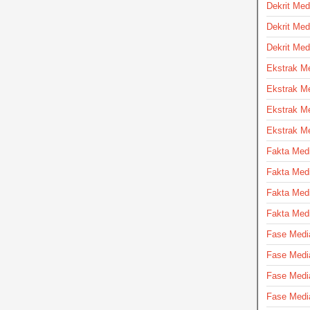
Dekrit Med
Dekrit Medi
Dekrit Medi
Ekstrak Me
Ekstrak Me
Ekstrak Me
Ekstrak Me
Fakta Medi
Fakta Medi
Fakta Medi
Fakta Medi
Fase Media
Fase Media
Fase Media
Fase Media