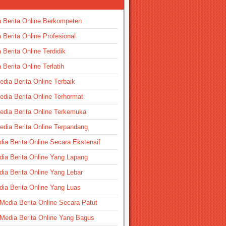
 Berita Online Berkompeten
 Berita Online Profesional
 Berita Online Terdidik
Berita Online Terlatih
ia Berita Online Terbaik
ia Berita Online Terhormat
dia Berita Online Terkemuka
dia Berita Online Terpandang
ia Berita Online Secara Ekstensif
ia Berita Online Yang Lapang
ia Berita Online Yang Lebar
ia Berita Online Yang Luas
edia Berita Online Secara Patut
Media Berita Online Yang Bagus