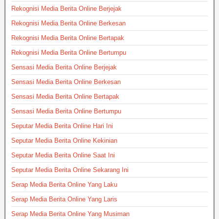
Rekognisi Media Berita Online Berjejak
Rekognisi Media Berita Online Berkesan
Rekognisi Media Berita Online Bertapak
Rekognisi Media Berita Online Bertumpu
Sensasi Media Berita Online Berjejak
Sensasi Media Berita Online Berkesan
Sensasi Media Berita Online Bertapak
Sensasi Media Berita Online Bertumpu
Seputar Media Berita Online Hari Ini
Seputar Media Berita Online Kekinian
Seputar Media Berita Online Saat Ini
Seputar Media Berita Online Sekarang Ini
Serap Media Berita Online Yang Laku
Serap Media Berita Online Yang Laris
Serap Media Berita Online Yang Musiman