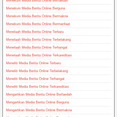
Menekuni Media Berita Online Berfaedah
Menekuni Media Berita Online Berguna
Menekuni Media Berita Online Bermakna
Menekuni Media Berita Online Bermanfaat
Menelaah Media Berita Online Terbaru
Menelaah Media Berita Online Terbelakang
Menelaah Media Berita Online Terhangat
Menelaah Media Berita Online Terkareditasi
Meneliti Media Berita Online Terbaru
Meneliti Media Berita Online Terbelakang
Meneliti Media Berita Online Terhangat
Meneliti Media Berita Online Terkareditasi
Mengartikan Media Berita Online Berfaedah
Mengartikan Media Berita Online Berguna
Mengartikan Media Berita Online Bermakna