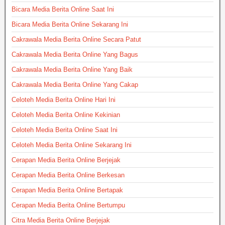
Bicara Media Berita Online Saat Ini
Bicara Media Berita Online Sekarang Ini
Cakrawala Media Berita Online Secara Patut
Cakrawala Media Berita Online Yang Bagus
Cakrawala Media Berita Online Yang Baik
Cakrawala Media Berita Online Yang Cakap
Celoteh Media Berita Online Hari Ini
Celoteh Media Berita Online Kekinian
Celoteh Media Berita Online Saat Ini
Celoteh Media Berita Online Sekarang Ini
Cerapan Media Berita Online Berjejak
Cerapan Media Berita Online Berkesan
Cerapan Media Berita Online Bertapak
Cerapan Media Berita Online Bertumpu
Citra Media Berita Online Berjejak