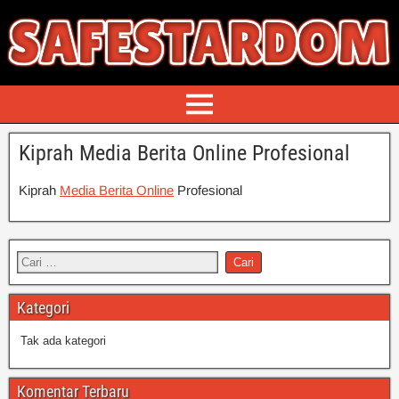
Kiprah Media Berita Online Profesional
Kiprah
Media Berita Online
Profesional
Kategori
Tak ada kategori
Komentar Terbaru