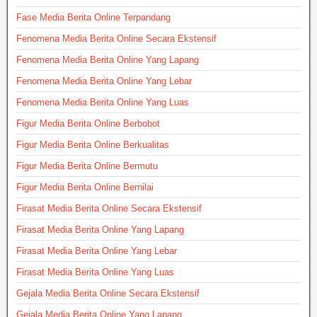
Fase Media Berita Online Terpandang
Fenomena Media Berita Online Secara Ekstensif
Fenomena Media Berita Online Yang Lapang
Fenomena Media Berita Online Yang Lebar
Fenomena Media Berita Online Yang Luas
Figur Media Berita Online Berbobot
Figur Media Berita Online Berkualitas
Figur Media Berita Online Bermutu
Figur Media Berita Online Bernilai
Firasat Media Berita Online Secara Ekstensif
Firasat Media Berita Online Yang Lapang
Firasat Media Berita Online Yang Lebar
Firasat Media Berita Online Yang Luas
Gejala Media Berita Online Secara Ekstensif
Gejala Media Berita Online Yang Lapang