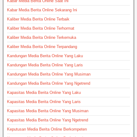
Kabar Media Berita Online Saat Ini
Kabar Media Berita Online Sekarang Ini
Kaliber Media Berita Online Terbaik
Kaliber Media Berita Online Terhormat
Kaliber Media Berita Online Terkemuka
Kaliber Media Berita Online Terpandang
Kandungan Media Berita Online Yang Laku
Kandungan Media Berita Online Yang Laris
Kandungan Media Berita Online Yang Musiman
Kandungan Media Berita Online Yang Ngetrend
Kapasitas Media Berita Online Yang Laku
Kapasitas Media Berita Online Yang Laris
Kapasitas Media Berita Online Yang Musiman
Kapasitas Media Berita Online Yang Ngetrend
Keputusan Media Berita Online Berkompeten