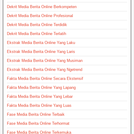
Dekrit Media Berita Online Berkompeten
Dekrit Media Berita Online Profesional
Dekrit Media Berita Online Terdidik
Dekrit Media Berita Online Terlatih
Ekstrak Media Berita Online Yang Laku
Ekstrak Media Berita Online Yang Laris
Ekstrak Media Berita Online Yang Musiman
Ekstrak Media Berita Online Yang Ngetrend
Fakta Media Berita Online Secara Ekstensif
Fakta Media Berita Online Yang Lapang
Fakta Media Berita Online Yang Lebar
Fakta Media Berita Online Yang Luas
Fase Media Berita Online Terbaik
Fase Media Berita Online Terhormat
Fase Media Berita Online Terkemuka