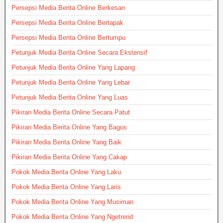
Persepsi Media Berita Online Berkesan
Persepsi Media Berita Online Bertapak
Persepsi Media Berita Online Bertumpu
Petunjuk Media Berita Online Secara Ekstensif
Petunjuk Media Berita Online Yang Lapang
Petunjuk Media Berita Online Yang Lebar
Petunjuk Media Berita Online Yang Luas
Pikiran Media Berita Online Secara Patut
Pikiran Media Berita Online Yang Bagus
Pikiran Media Berita Online Yang Baik
Pikiran Media Berita Online Yang Cakap
Pokok Media Berita Online Yang Laku
Pokok Media Berita Online Yang Laris
Pokok Media Berita Online Yang Musiman
Pokok Media Berita Online Yang Ngetrend