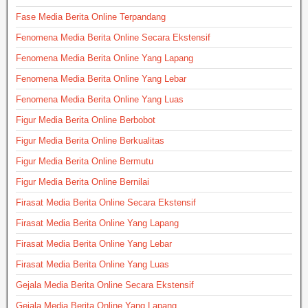
Fase Media Berita Online Terpandang
Fenomena Media Berita Online Secara Ekstensif
Fenomena Media Berita Online Yang Lapang
Fenomena Media Berita Online Yang Lebar
Fenomena Media Berita Online Yang Luas
Figur Media Berita Online Berbobot
Figur Media Berita Online Berkualitas
Figur Media Berita Online Bermutu
Figur Media Berita Online Bernilai
Firasat Media Berita Online Secara Ekstensif
Firasat Media Berita Online Yang Lapang
Firasat Media Berita Online Yang Lebar
Firasat Media Berita Online Yang Luas
Gejala Media Berita Online Secara Ekstensif
Gejala Media Berita Online Yang Lapang