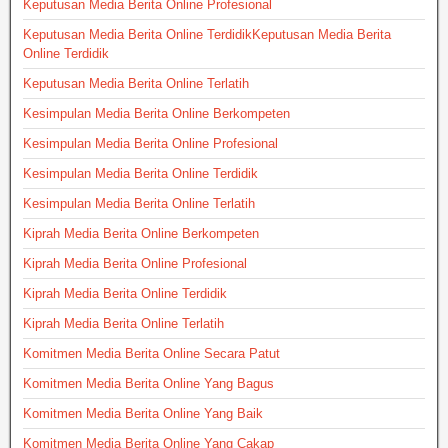
Keputusan Media Berita Online Profesional
Keputusan Media Berita Online TerdidikKeputusan Media Berita
Online Terdidik
Keputusan Media Berita Online Terlatih
Kesimpulan Media Berita Online Berkompeten
Kesimpulan Media Berita Online Profesional
Kesimpulan Media Berita Online Terdidik
Kesimpulan Media Berita Online Terlatih
Kiprah Media Berita Online Berkompeten
Kiprah Media Berita Online Profesional
Kiprah Media Berita Online Terdidik
Kiprah Media Berita Online Terlatih
Komitmen Media Berita Online Secara Patut
Komitmen Media Berita Online Yang Bagus
Komitmen Media Berita Online Yang Baik
Komitmen Media Berita Online Yang Cakap