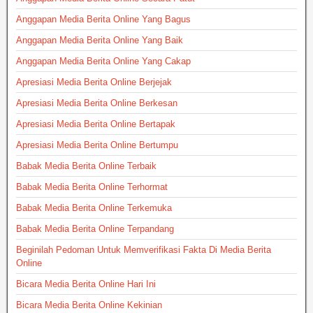
Anggapan Media Berita Online Yang Bagus
Anggapan Media Berita Online Yang Baik
Anggapan Media Berita Online Yang Cakap
Apresiasi Media Berita Online Berjejak
Apresiasi Media Berita Online Berkesan
Apresiasi Media Berita Online Bertapak
Apresiasi Media Berita Online Bertumpu
Babak Media Berita Online Terbaik
Babak Media Berita Online Terhormat
Babak Media Berita Online Terkemuka
Babak Media Berita Online Terpandang
Beginilah Pedoman Untuk Memverifikasi Fakta Di Media Berita
Online
Bicara Media Berita Online Hari Ini
Bicara Media Berita Online Kekinian