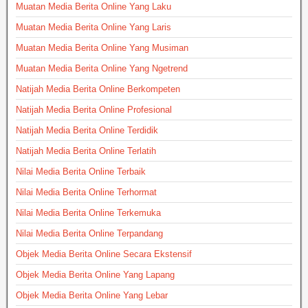
Muatan Media Berita Online Yang Laku
Muatan Media Berita Online Yang Laris
Muatan Media Berita Online Yang Musiman
Muatan Media Berita Online Yang Ngetrend
Natijah Media Berita Online Berkompeten
Natijah Media Berita Online Profesional
Natijah Media Berita Online Terdidik
Natijah Media Berita Online Terlatih
Nilai Media Berita Online Terbaik
Nilai Media Berita Online Terhormat
Nilai Media Berita Online Terkemuka
Nilai Media Berita Online Terpandang
Objek Media Berita Online Secara Ekstensif
Objek Media Berita Online Yang Lapang
Objek Media Berita Online Yang Lebar