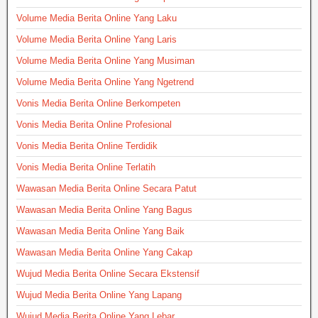
Volume Media Berita Online Yang Laku
Volume Media Berita Online Yang Laris
Volume Media Berita Online Yang Musiman
Volume Media Berita Online Yang Ngetrend
Vonis Media Berita Online Berkompeten
Vonis Media Berita Online Profesional
Vonis Media Berita Online Terdidik
Vonis Media Berita Online Terlatih
Wawasan Media Berita Online Secara Patut
Wawasan Media Berita Online Yang Bagus
Wawasan Media Berita Online Yang Baik
Wawasan Media Berita Online Yang Cakap
Wujud Media Berita Online Secara Ekstensif
Wujud Media Berita Online Yang Lapang
Wujud Media Berita Online Yang Lebar