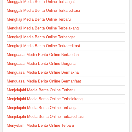
Menggali Media Berita Online Terhangat
Menggali Media Berita Online Terkareditasi
Mengkaji Media Berita Online Terbaru
Mengkaji Media Berita Online Terbelakang
Mengkaji Media Berita Online Terhangat
Mengkaji Media Berita Online Terkareditasi
Menguasai Media Berita Online Berfaedah
Menguasai Media Berita Online Berguna
Menguasai Media Berita Online Bermakna
Menguasai Media Berita Online Bermanfaat
Menjelajahi Media Berita Online Terbaru
Menjelajahi Media Berita Online Terbelakang
Menjelajahi Media Berita Online Terhangat
Menjelajahi Media Berita Online Terkareditasi
Menyelami Media Berita Online Terbaru