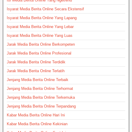
Isi Media Berita Online Yang Ngetrend
Isyarat Media Berita Online Secara Ekstensif
Isyarat Media Berita Online Yang Lapang
Isyarat Media Berita Online Yang Lebar
Isyarat Media Berita Online Yang Luas
Jarak Media Berita Online Berkompeten
Jarak Media Berita Online Profesional
Jarak Media Berita Online Terdidik
Jarak Media Berita Online Terlatih
Jenjang Media Berita Online Terbaik
Jenjang Media Berita Online Terhormat
Jenjang Media Berita Online Terkemuka
Jenjang Media Berita Online Terpandang
Kabar Media Berita Online Hari Ini
Kabar Media Berita Online Kekinian