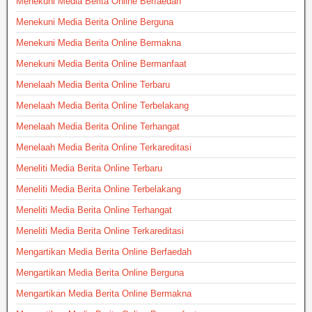
Menekuni Media Berita Online Berfaedah
Menekuni Media Berita Online Berguna
Menekuni Media Berita Online Bermakna
Menekuni Media Berita Online Bermanfaat
Menelaah Media Berita Online Terbaru
Menelaah Media Berita Online Terbelakang
Menelaah Media Berita Online Terhangat
Menelaah Media Berita Online Terkareditasi
Meneliti Media Berita Online Terbaru
Meneliti Media Berita Online Terbelakang
Meneliti Media Berita Online Terhangat
Meneliti Media Berita Online Terkareditasi
Mengartikan Media Berita Online Berfaedah
Mengartikan Media Berita Online Berguna
Mengartikan Media Berita Online Bermakna