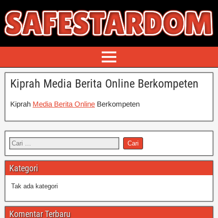
Kiprah Media Berita Online Berkompeten
Kiprah
Media Berita Online
Berkompeten
Kategori
Tak ada kategori
Komentar Terbaru