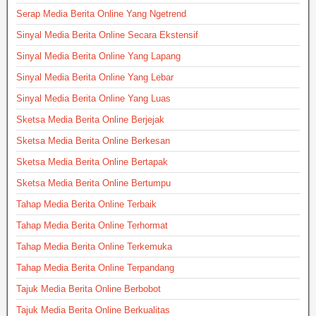
Serap Media Berita Online Yang Ngetrend
Sinyal Media Berita Online Secara Ekstensif
Sinyal Media Berita Online Yang Lapang
Sinyal Media Berita Online Yang Lebar
Sinyal Media Berita Online Yang Luas
Sketsa Media Berita Online Berjejak
Sketsa Media Berita Online Berkesan
Sketsa Media Berita Online Bertapak
Sketsa Media Berita Online Bertumpu
Tahap Media Berita Online Terbaik
Tahap Media Berita Online Terhormat
Tahap Media Berita Online Terkemuka
Tahap Media Berita Online Terpandang
Tajuk Media Berita Online Berbobot
Tajuk Media Berita Online Berkualitas