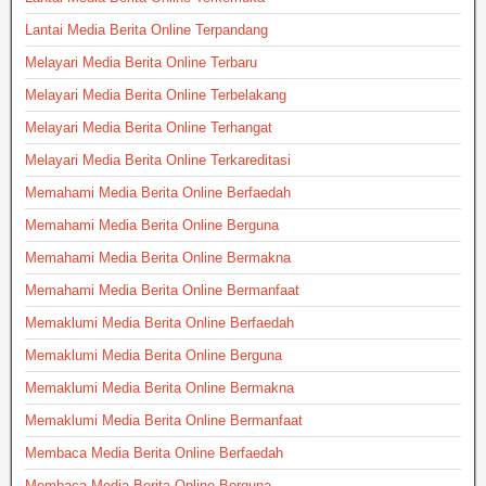
Lantai Media Berita Online Terpandang
Melayari Media Berita Online Terbaru
Melayari Media Berita Online Terbelakang
Melayari Media Berita Online Terhangat
Melayari Media Berita Online Terkareditasi
Memahami Media Berita Online Berfaedah
Memahami Media Berita Online Berguna
Memahami Media Berita Online Bermakna
Memahami Media Berita Online Bermanfaat
Memaklumi Media Berita Online Berfaedah
Memaklumi Media Berita Online Berguna
Memaklumi Media Berita Online Bermakna
Memaklumi Media Berita Online Bermanfaat
Membaca Media Berita Online Berfaedah
Membaca Media Berita Online Berguna