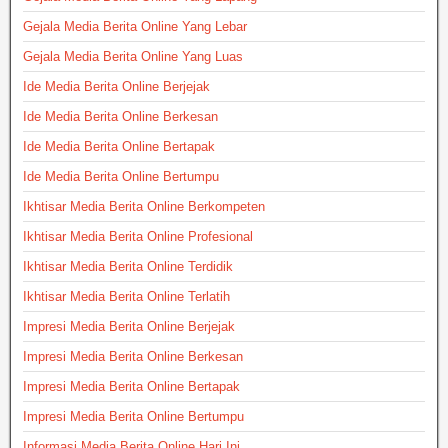
Gejala Media Berita Online Yang Lebar
Gejala Media Berita Online Yang Luas
Ide Media Berita Online Berjejak
Ide Media Berita Online Berkesan
Ide Media Berita Online Bertapak
Ide Media Berita Online Bertumpu
Ikhtisar Media Berita Online Berkompeten
Ikhtisar Media Berita Online Profesional
Ikhtisar Media Berita Online Terdidik
Ikhtisar Media Berita Online Terlatih
Impresi Media Berita Online Berjejak
Impresi Media Berita Online Berkesan
Impresi Media Berita Online Bertapak
Impresi Media Berita Online Bertumpu
Informasi Media Berita Online Hari Ini