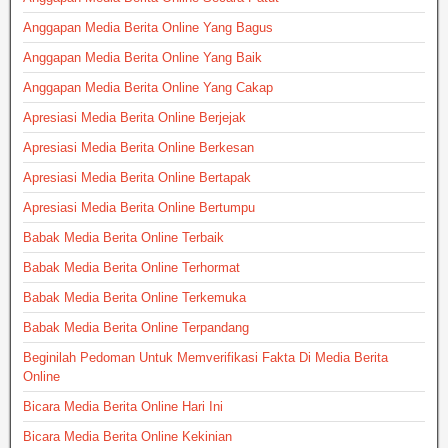
Anggapan Media Berita Online Yang Bagus
Anggapan Media Berita Online Yang Baik
Anggapan Media Berita Online Yang Cakap
Apresiasi Media Berita Online Berjejak
Apresiasi Media Berita Online Berkesan
Apresiasi Media Berita Online Bertapak
Apresiasi Media Berita Online Bertumpu
Babak Media Berita Online Terbaik
Babak Media Berita Online Terhormat
Babak Media Berita Online Terkemuka
Babak Media Berita Online Terpandang
Beginilah Pedoman Untuk Memverifikasi Fakta Di Media Berita
Online
Bicara Media Berita Online Hari Ini
Bicara Media Berita Online Kekinian