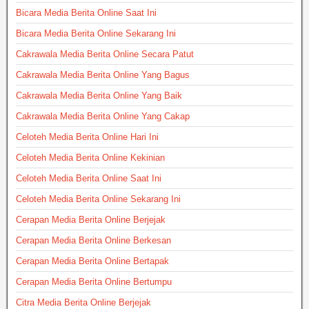
Bicara Media Berita Online Saat Ini
Bicara Media Berita Online Sekarang Ini
Cakrawala Media Berita Online Secara Patut
Cakrawala Media Berita Online Yang Bagus
Cakrawala Media Berita Online Yang Baik
Cakrawala Media Berita Online Yang Cakap
Celoteh Media Berita Online Hari Ini
Celoteh Media Berita Online Kekinian
Celoteh Media Berita Online Saat Ini
Celoteh Media Berita Online Sekarang Ini
Cerapan Media Berita Online Berjejak
Cerapan Media Berita Online Berkesan
Cerapan Media Berita Online Bertapak
Cerapan Media Berita Online Bertumpu
Citra Media Berita Online Berjejak