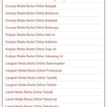
Konsep Media Berita Online Berjejak
Konsep Media Berita Online Berkesan
Konsep Media Berita Online Bertapak
Konsep Media Berita Online Bertumpu
Kutipan Media Berita Online Hari Ini
Kutipan Media Berita Online Kekinian
Kutipan Media Berita Online Saat Ini
Kutipan Media Berita Online Sekarang Ini
Langkah Media Berita Online Berkompeten
Langkah Media Berita Online Profesional
Langkah Media Berita Online Terdidik
Langkah Media Berita Online Terlatih
Lantai Media Berita Online Terbaik
Lantai Media Berita Online Terhormat
Lantai Media Berita Online Terkemuka