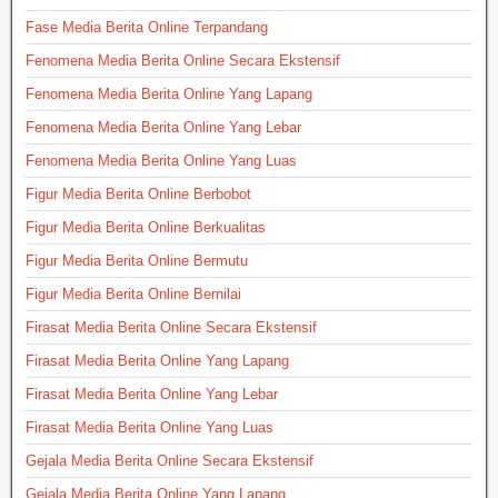
Fase Media Berita Online Terpandang
Fenomena Media Berita Online Secara Ekstensif
Fenomena Media Berita Online Yang Lapang
Fenomena Media Berita Online Yang Lebar
Fenomena Media Berita Online Yang Luas
Figur Media Berita Online Berbobot
Figur Media Berita Online Berkualitas
Figur Media Berita Online Bermutu
Figur Media Berita Online Bernilai
Firasat Media Berita Online Secara Ekstensif
Firasat Media Berita Online Yang Lapang
Firasat Media Berita Online Yang Lebar
Firasat Media Berita Online Yang Luas
Gejala Media Berita Online Secara Ekstensif
Gejala Media Berita Online Yang Lapang