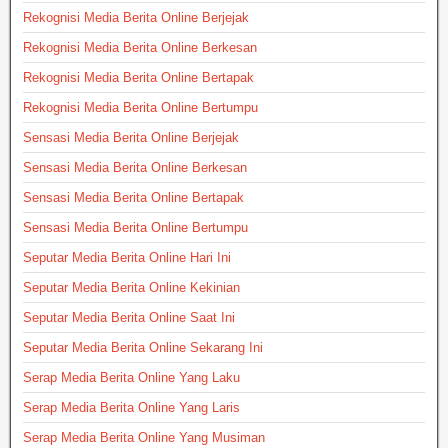
Rekognisi Media Berita Online Berjejak
Rekognisi Media Berita Online Berkesan
Rekognisi Media Berita Online Bertapak
Rekognisi Media Berita Online Bertumpu
Sensasi Media Berita Online Berjejak
Sensasi Media Berita Online Berkesan
Sensasi Media Berita Online Bertapak
Sensasi Media Berita Online Bertumpu
Seputar Media Berita Online Hari Ini
Seputar Media Berita Online Kekinian
Seputar Media Berita Online Saat Ini
Seputar Media Berita Online Sekarang Ini
Serap Media Berita Online Yang Laku
Serap Media Berita Online Yang Laris
Serap Media Berita Online Yang Musiman