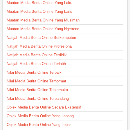
Muatan Media Berita Online Yang Laku
Muatan Media Berita Online Yang Laris
Muatan Media Berita Online Yang Musiman
Muatan Media Berita Online Yang Ngetrend
Natijah Media Berita Online Berkompeten
Natijah Media Berita Online Profesional
Natijah Media Berita Online Terdidik
Natijah Media Berita Online Terlatih
Nilai Media Berita Online Terbaik
Nilai Media Berita Online Terhormat
Nilai Media Berita Online Terkemuka
Nilai Media Berita Online Terpandang
Objek Media Berita Online Secara Ekstensif
Objek Media Berita Online Yang Lapang
Objek Media Berita Online Yang Lebar