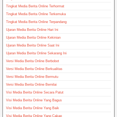
Tingkat Media Berita Online Terhormat
Tingkat Media Berita Online Terkemuka
Tingkat Media Berita Online Terpandang
Ujaran Media Berita Online Hari Ini
Ujaran Media Berita Online Kekinian
Ujaran Media Berita Online Saat Ini
Ujaran Media Berita Online Sekarang Ini
Versi Media Berita Online Berbobot
Versi Media Berita Online Berkualitas
Versi Media Berita Online Bermutu
Versi Media Berita Online Bernilai
Visi Media Berita Online Secara Patut
Visi Media Berita Online Yang Bagus
Visi Media Berita Online Yang Baik
Visi Media Berita Online Yang Cakap