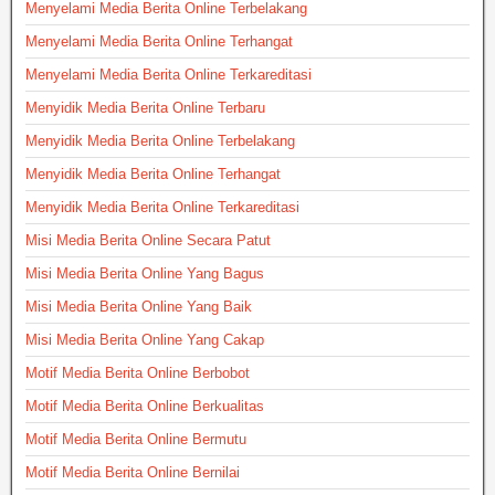
Menyelami Media Berita Online Terbelakang
Menyelami Media Berita Online Terhangat
Menyelami Media Berita Online Terkareditasi
Menyidik Media Berita Online Terbaru
Menyidik Media Berita Online Terbelakang
Menyidik Media Berita Online Terhangat
Menyidik Media Berita Online Terkareditasi
Misi Media Berita Online Secara Patut
Misi Media Berita Online Yang Bagus
Misi Media Berita Online Yang Baik
Misi Media Berita Online Yang Cakap
Motif Media Berita Online Berbobot
Motif Media Berita Online Berkualitas
Motif Media Berita Online Bermutu
Motif Media Berita Online Bernilai