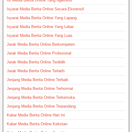
Isi Media Berita Online Yang Ngetrend
Isyarat Media Berita Online Secara Ekstensif
Isyarat Media Berita Online Yang Lapang
Isyarat Media Berita Online Yang Lebar
Isyarat Media Berita Online Yang Luas
Jarak Media Berita Online Berkompeten
Jarak Media Berita Online Profesional
Jarak Media Berita Online Terdidik
Jarak Media Berita Online Terlatih
Jenjang Media Berita Online Terbaik
Jenjang Media Berita Online Terhormat
Jenjang Media Berita Online Terkemuka
Jenjang Media Berita Online Terpandang
Kabar Media Berita Online Hari Ini
Kabar Media Berita Online Kekinian