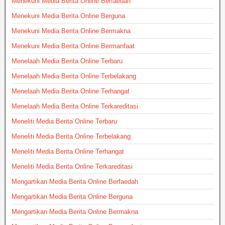
Menekuni Media Berita Online Berfaedah
Menekuni Media Berita Online Berguna
Menekuni Media Berita Online Bermakna
Menekuni Media Berita Online Bermanfaat
Menelaah Media Berita Online Terbaru
Menelaah Media Berita Online Terbelakang
Menelaah Media Berita Online Terhangat
Menelaah Media Berita Online Terkareditasi
Meneliti Media Berita Online Terbaru
Meneliti Media Berita Online Terbelakang
Meneliti Media Berita Online Terhangat
Meneliti Media Berita Online Terkareditasi
Mengartikan Media Berita Online Berfaedah
Mengartikan Media Berita Online Berguna
Mengartikan Media Berita Online Bermakna