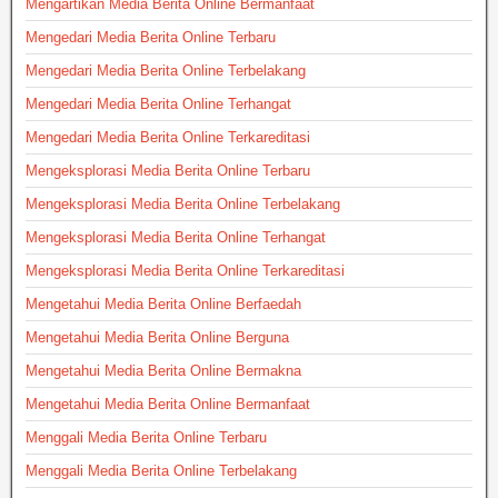
Mengartikan Media Berita Online Bermanfaat
Mengedari Media Berita Online Terbaru
Mengedari Media Berita Online Terbelakang
Mengedari Media Berita Online Terhangat
Mengedari Media Berita Online Terkareditasi
Mengeksplorasi Media Berita Online Terbaru
Mengeksplorasi Media Berita Online Terbelakang
Mengeksplorasi Media Berita Online Terhangat
Mengeksplorasi Media Berita Online Terkareditasi
Mengetahui Media Berita Online Berfaedah
Mengetahui Media Berita Online Berguna
Mengetahui Media Berita Online Bermakna
Mengetahui Media Berita Online Bermanfaat
Menggali Media Berita Online Terbaru
Menggali Media Berita Online Terbelakang