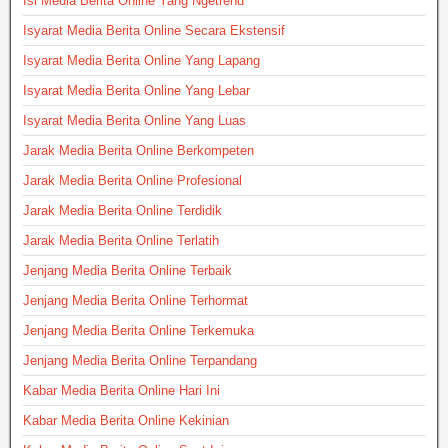
Isi Media Berita Online Yang Ngetrend
Isyarat Media Berita Online Secara Ekstensif
Isyarat Media Berita Online Yang Lapang
Isyarat Media Berita Online Yang Lebar
Isyarat Media Berita Online Yang Luas
Jarak Media Berita Online Berkompeten
Jarak Media Berita Online Profesional
Jarak Media Berita Online Terdidik
Jarak Media Berita Online Terlatih
Jenjang Media Berita Online Terbaik
Jenjang Media Berita Online Terhormat
Jenjang Media Berita Online Terkemuka
Jenjang Media Berita Online Terpandang
Kabar Media Berita Online Hari Ini
Kabar Media Berita Online Kekinian