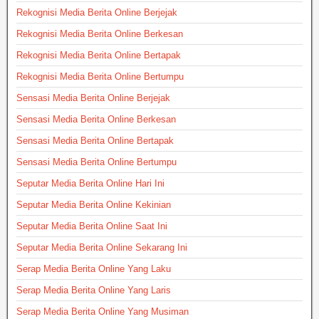
Rekognisi Media Berita Online Berjejak
Rekognisi Media Berita Online Berkesan
Rekognisi Media Berita Online Bertapak
Rekognisi Media Berita Online Bertumpu
Sensasi Media Berita Online Berjejak
Sensasi Media Berita Online Berkesan
Sensasi Media Berita Online Bertapak
Sensasi Media Berita Online Bertumpu
Seputar Media Berita Online Hari Ini
Seputar Media Berita Online Kekinian
Seputar Media Berita Online Saat Ini
Seputar Media Berita Online Sekarang Ini
Serap Media Berita Online Yang Laku
Serap Media Berita Online Yang Laris
Serap Media Berita Online Yang Musiman