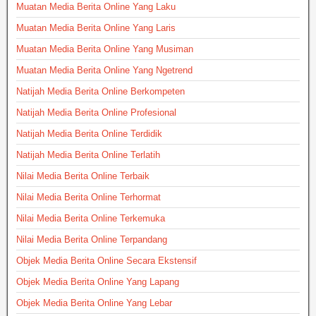
Muatan Media Berita Online Yang Laku
Muatan Media Berita Online Yang Laris
Muatan Media Berita Online Yang Musiman
Muatan Media Berita Online Yang Ngetrend
Natijah Media Berita Online Berkompeten
Natijah Media Berita Online Profesional
Natijah Media Berita Online Terdidik
Natijah Media Berita Online Terlatih
Nilai Media Berita Online Terbaik
Nilai Media Berita Online Terhormat
Nilai Media Berita Online Terkemuka
Nilai Media Berita Online Terpandang
Objek Media Berita Online Secara Ekstensif
Objek Media Berita Online Yang Lapang
Objek Media Berita Online Yang Lebar