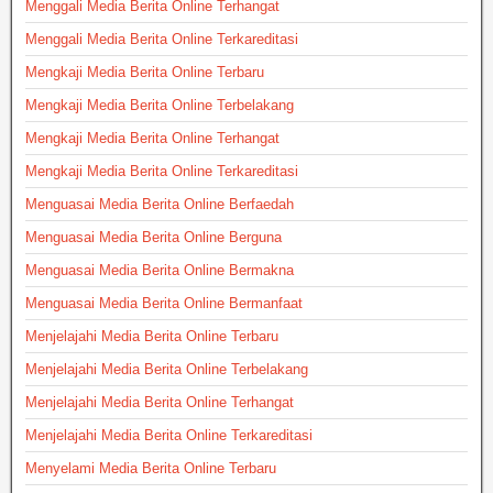
Menggali Media Berita Online Terhangat
Menggali Media Berita Online Terkareditasi
Mengkaji Media Berita Online Terbaru
Mengkaji Media Berita Online Terbelakang
Mengkaji Media Berita Online Terhangat
Mengkaji Media Berita Online Terkareditasi
Menguasai Media Berita Online Berfaedah
Menguasai Media Berita Online Berguna
Menguasai Media Berita Online Bermakna
Menguasai Media Berita Online Bermanfaat
Menjelajahi Media Berita Online Terbaru
Menjelajahi Media Berita Online Terbelakang
Menjelajahi Media Berita Online Terhangat
Menjelajahi Media Berita Online Terkareditasi
Menyelami Media Berita Online Terbaru