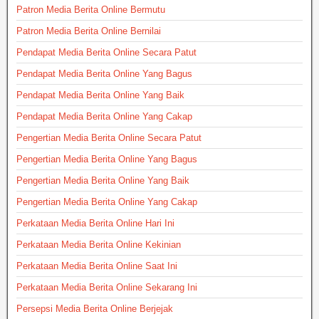
Patron Media Berita Online Bermutu
Patron Media Berita Online Bernilai
Pendapat Media Berita Online Secara Patut
Pendapat Media Berita Online Yang Bagus
Pendapat Media Berita Online Yang Baik
Pendapat Media Berita Online Yang Cakap
Pengertian Media Berita Online Secara Patut
Pengertian Media Berita Online Yang Bagus
Pengertian Media Berita Online Yang Baik
Pengertian Media Berita Online Yang Cakap
Perkataan Media Berita Online Hari Ini
Perkataan Media Berita Online Kekinian
Perkataan Media Berita Online Saat Ini
Perkataan Media Berita Online Sekarang Ini
Persepsi Media Berita Online Berjejak