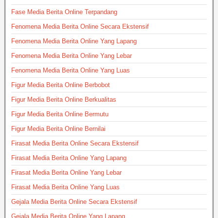
Fase Media Berita Online Terpandang
Fenomena Media Berita Online Secara Ekstensif
Fenomena Media Berita Online Yang Lapang
Fenomena Media Berita Online Yang Lebar
Fenomena Media Berita Online Yang Luas
Figur Media Berita Online Berbobot
Figur Media Berita Online Berkualitas
Figur Media Berita Online Bermutu
Figur Media Berita Online Bernilai
Firasat Media Berita Online Secara Ekstensif
Firasat Media Berita Online Yang Lapang
Firasat Media Berita Online Yang Lebar
Firasat Media Berita Online Yang Luas
Gejala Media Berita Online Secara Ekstensif
Gejala Media Berita Online Yang Lapang