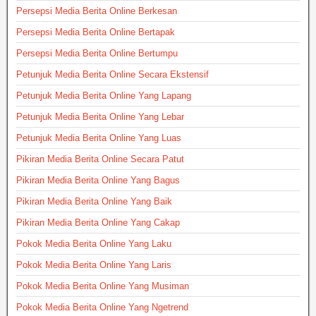
Persepsi Media Berita Online Berkesan
Persepsi Media Berita Online Bertapak
Persepsi Media Berita Online Bertumpu
Petunjuk Media Berita Online Secara Ekstensif
Petunjuk Media Berita Online Yang Lapang
Petunjuk Media Berita Online Yang Lebar
Petunjuk Media Berita Online Yang Luas
Pikiran Media Berita Online Secara Patut
Pikiran Media Berita Online Yang Bagus
Pikiran Media Berita Online Yang Baik
Pikiran Media Berita Online Yang Cakap
Pokok Media Berita Online Yang Laku
Pokok Media Berita Online Yang Laris
Pokok Media Berita Online Yang Musiman
Pokok Media Berita Online Yang Ngetrend