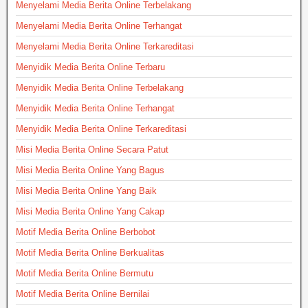
Menyelami Media Berita Online Terbelakang
Menyelami Media Berita Online Terhangat
Menyelami Media Berita Online Terkareditasi
Menyidik Media Berita Online Terbaru
Menyidik Media Berita Online Terbelakang
Menyidik Media Berita Online Terhangat
Menyidik Media Berita Online Terkareditasi
Misi Media Berita Online Secara Patut
Misi Media Berita Online Yang Bagus
Misi Media Berita Online Yang Baik
Misi Media Berita Online Yang Cakap
Motif Media Berita Online Berbobot
Motif Media Berita Online Berkualitas
Motif Media Berita Online Bermutu
Motif Media Berita Online Bernilai