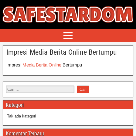
Impresi Media Berita Online Bertumpu
Impresi
Media Berita Online
Bertumpu
Kategori
Tak ada kategori
Komentar Terbaru