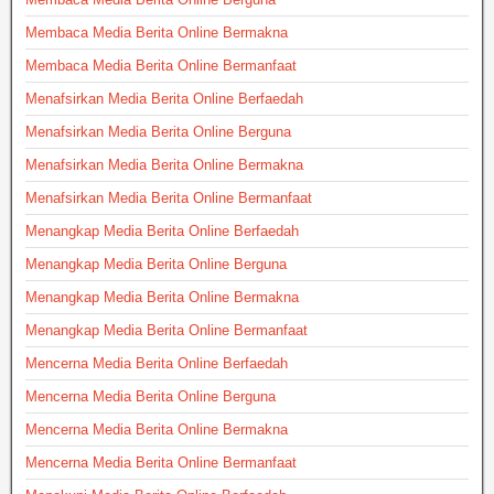
Membaca Media Berita Online Bermakna
Membaca Media Berita Online Bermanfaat
Menafsirkan Media Berita Online Berfaedah
Menafsirkan Media Berita Online Berguna
Menafsirkan Media Berita Online Bermakna
Menafsirkan Media Berita Online Bermanfaat
Menangkap Media Berita Online Berfaedah
Menangkap Media Berita Online Berguna
Menangkap Media Berita Online Bermakna
Menangkap Media Berita Online Bermanfaat
Mencerna Media Berita Online Berfaedah
Mencerna Media Berita Online Berguna
Mencerna Media Berita Online Bermakna
Mencerna Media Berita Online Bermanfaat