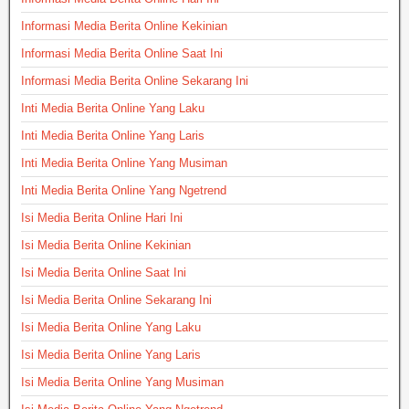
Informasi Media Berita Online Kekinian
Informasi Media Berita Online Saat Ini
Informasi Media Berita Online Sekarang Ini
Inti Media Berita Online Yang Laku
Inti Media Berita Online Yang Laris
Inti Media Berita Online Yang Musiman
Inti Media Berita Online Yang Ngetrend
Isi Media Berita Online Hari Ini
Isi Media Berita Online Kekinian
Isi Media Berita Online Saat Ini
Isi Media Berita Online Sekarang Ini
Isi Media Berita Online Yang Laku
Isi Media Berita Online Yang Laris
Isi Media Berita Online Yang Musiman