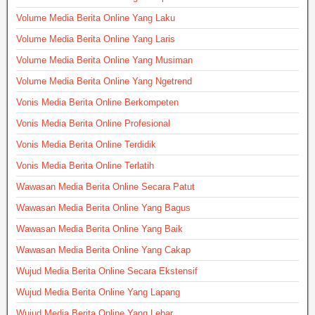
Volume Media Berita Online Yang Laku
Volume Media Berita Online Yang Laris
Volume Media Berita Online Yang Musiman
Volume Media Berita Online Yang Ngetrend
Vonis Media Berita Online Berkompeten
Vonis Media Berita Online Profesional
Vonis Media Berita Online Terdidik
Vonis Media Berita Online Terlatih
Wawasan Media Berita Online Secara Patut
Wawasan Media Berita Online Yang Bagus
Wawasan Media Berita Online Yang Baik
Wawasan Media Berita Online Yang Cakap
Wujud Media Berita Online Secara Ekstensif
Wujud Media Berita Online Yang Lapang
Wujud Media Berita Online Yang Lebar