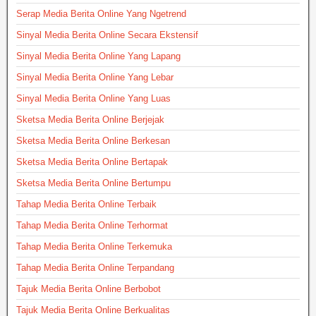
Serap Media Berita Online Yang Ngetrend
Sinyal Media Berita Online Secara Ekstensif
Sinyal Media Berita Online Yang Lapang
Sinyal Media Berita Online Yang Lebar
Sinyal Media Berita Online Yang Luas
Sketsa Media Berita Online Berjejak
Sketsa Media Berita Online Berkesan
Sketsa Media Berita Online Bertapak
Sketsa Media Berita Online Bertumpu
Tahap Media Berita Online Terbaik
Tahap Media Berita Online Terhormat
Tahap Media Berita Online Terkemuka
Tahap Media Berita Online Terpandang
Tajuk Media Berita Online Berbobot
Tajuk Media Berita Online Berkualitas