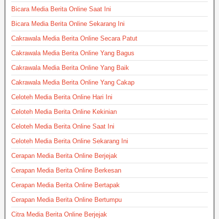
Bicara Media Berita Online Saat Ini
Bicara Media Berita Online Sekarang Ini
Cakrawala Media Berita Online Secara Patut
Cakrawala Media Berita Online Yang Bagus
Cakrawala Media Berita Online Yang Baik
Cakrawala Media Berita Online Yang Cakap
Celoteh Media Berita Online Hari Ini
Celoteh Media Berita Online Kekinian
Celoteh Media Berita Online Saat Ini
Celoteh Media Berita Online Sekarang Ini
Cerapan Media Berita Online Berjejak
Cerapan Media Berita Online Berkesan
Cerapan Media Berita Online Bertapak
Cerapan Media Berita Online Bertumpu
Citra Media Berita Online Berjejak