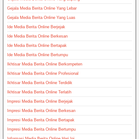
Gejala Media Berita Online Yang Lebar
Gejala Media Berita Online Yang Luas
Ide Media Berita Online Berjejak
Ide Media Berita Online Berkesan
Ide Media Berita Online Bertapak
Ide Media Berita Online Bertumpu
Ikhtisar Media Berita Online Berkompeten
Ikhtisar Media Berita Online Profesional
Ikhtisar Media Berita Online Terdidik
Ikhtisar Media Berita Online Terlatih
Impresi Media Berita Online Berjejak
Impresi Media Berita Online Berkesan
Impresi Media Berita Online Bertapak
Impresi Media Berita Online Bertumpu
Informasi Media Berita Online Hari Ini