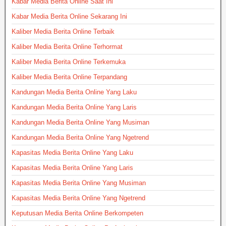
Kabar Media Berita Online Saat Ini
Kabar Media Berita Online Sekarang Ini
Kaliber Media Berita Online Terbaik
Kaliber Media Berita Online Terhormat
Kaliber Media Berita Online Terkemuka
Kaliber Media Berita Online Terpandang
Kandungan Media Berita Online Yang Laku
Kandungan Media Berita Online Yang Laris
Kandungan Media Berita Online Yang Musiman
Kandungan Media Berita Online Yang Ngetrend
Kapasitas Media Berita Online Yang Laku
Kapasitas Media Berita Online Yang Laris
Kapasitas Media Berita Online Yang Musiman
Kapasitas Media Berita Online Yang Ngetrend
Keputusan Media Berita Online Berkompeten