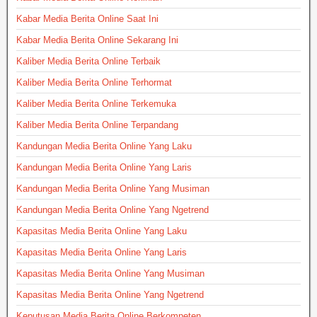
Kabar Media Berita Online Saat Ini
Kabar Media Berita Online Sekarang Ini
Kaliber Media Berita Online Terbaik
Kaliber Media Berita Online Terhormat
Kaliber Media Berita Online Terkemuka
Kaliber Media Berita Online Terpandang
Kandungan Media Berita Online Yang Laku
Kandungan Media Berita Online Yang Laris
Kandungan Media Berita Online Yang Musiman
Kandungan Media Berita Online Yang Ngetrend
Kapasitas Media Berita Online Yang Laku
Kapasitas Media Berita Online Yang Laris
Kapasitas Media Berita Online Yang Musiman
Kapasitas Media Berita Online Yang Ngetrend
Keputusan Media Berita Online Berkompeten