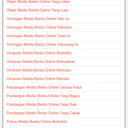
Objek Media Berita Online Yang Lebar
Objek Media Berita Online Yang Luas
Omongan Media Berita Online Hari Ini
Omongan Media Berita Online Kekinian
Omongan Media Berita Online Saat Ini
Omongan Media Berita Online Sekarang Ini
Ornamen Media Berita Online Berbobot
Ornamen Media Berita Online Berkualitas
Ornamen Media Berita Online Bermutu
Ornamen Media Berita Online Bernilai
Pandangan Media Berita Online Secara Patut
Pandangan Media Berita Online Yang Bagus
Pandangan Media Berita Online Yang Baik
Pandangan Media Berita Online Yang Cakap
Patron Media Berita Online Berbobot