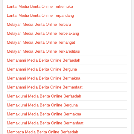
Lantai Media Berita Online Terkemuka
Lantai Media Berita Online Terpandang
Melayari Media Berita Online Terbaru
Melayari Media Berita Online Terbelakang
Melayari Media Berita Online Terhangat
Melayari Media Berita Online Terkareditasi
Memahami Media Berita Online Berfaedah
Memahami Media Berita Online Berguna
Memahami Media Berita Online Bermakna
Memahami Media Berita Online Bermanfaat
Memaklumi Media Berita Online Berfaedah
Memaklumi Media Berita Online Berguna
Memaklumi Media Berita Online Bermakna
Memaklumi Media Berita Online Bermanfaat
Membaca Media Berita Online Berfaedah