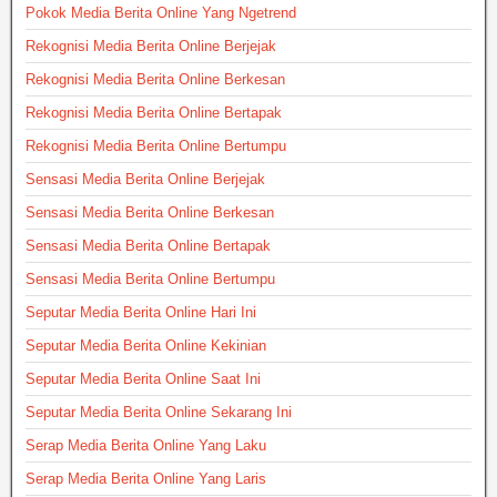
Pokok Media Berita Online Yang Ngetrend
Rekognisi Media Berita Online Berjejak
Rekognisi Media Berita Online Berkesan
Rekognisi Media Berita Online Bertapak
Rekognisi Media Berita Online Bertumpu
Sensasi Media Berita Online Berjejak
Sensasi Media Berita Online Berkesan
Sensasi Media Berita Online Bertapak
Sensasi Media Berita Online Bertumpu
Seputar Media Berita Online Hari Ini
Seputar Media Berita Online Kekinian
Seputar Media Berita Online Saat Ini
Seputar Media Berita Online Sekarang Ini
Serap Media Berita Online Yang Laku
Serap Media Berita Online Yang Laris