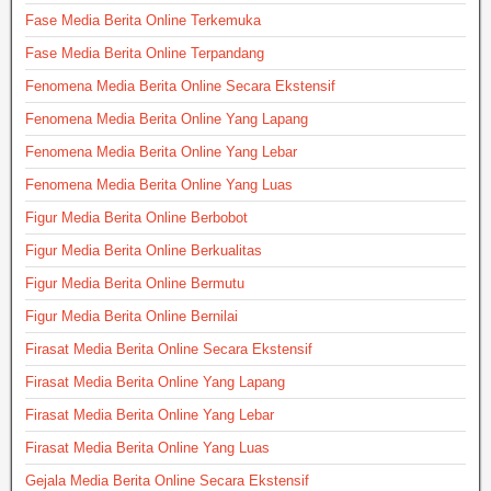
Fase Media Berita Online Terkemuka
Fase Media Berita Online Terpandang
Fenomena Media Berita Online Secara Ekstensif
Fenomena Media Berita Online Yang Lapang
Fenomena Media Berita Online Yang Lebar
Fenomena Media Berita Online Yang Luas
Figur Media Berita Online Berbobot
Figur Media Berita Online Berkualitas
Figur Media Berita Online Bermutu
Figur Media Berita Online Bernilai
Firasat Media Berita Online Secara Ekstensif
Firasat Media Berita Online Yang Lapang
Firasat Media Berita Online Yang Lebar
Firasat Media Berita Online Yang Luas
Gejala Media Berita Online Secara Ekstensif