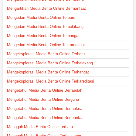
Mengartikan Media Berita Online Bermanfaat
Mengedari Media Berita Online Terbaru
Mengedari Media Berita Online Terbelakang
Mengedari Media Berita Online Terhangat
Mengedari Media Berita Online Terkareditasi
Mengeksplorasi Media Berita Online Terbaru
Mengeksplorasi Media Berita Online Terbelakang
Mengeksplorasi Media Berita Online Terhangat
Mengeksplorasi Media Berita Online Terkareditasi
Mengetahui Media Berita Online Berfaedah
Mengetahui Media Berita Online Berguna
Mengetahui Media Berita Online Bermakna
Mengetahui Media Berita Online Bermanfaat
Menggali Media Berita Online Terbaru
Menggali Media Berita Online Terbelakang