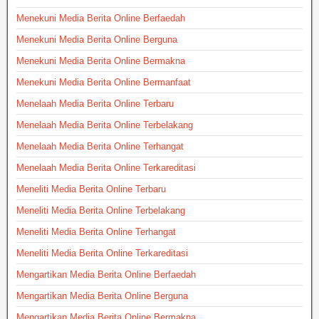
Menekuni Media Berita Online Berfaedah
Menekuni Media Berita Online Berguna
Menekuni Media Berita Online Bermakna
Menekuni Media Berita Online Bermanfaat
Menelaah Media Berita Online Terbaru
Menelaah Media Berita Online Terbelakang
Menelaah Media Berita Online Terhangat
Menelaah Media Berita Online Terkareditasi
Meneliti Media Berita Online Terbaru
Meneliti Media Berita Online Terbelakang
Meneliti Media Berita Online Terhangat
Meneliti Media Berita Online Terkareditasi
Mengartikan Media Berita Online Berfaedah
Mengartikan Media Berita Online Berguna
Mengartikan Media Berita Online Bermakna