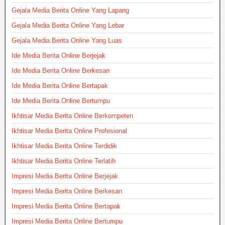
Gejala Media Berita Online Yang Lapang
Gejala Media Berita Online Yang Lebar
Gejala Media Berita Online Yang Luas
Ide Media Berita Online Berjejak
Ide Media Berita Online Berkesan
Ide Media Berita Online Bertapak
Ide Media Berita Online Bertumpu
Ikhtisar Media Berita Online Berkompeten
Ikhtisar Media Berita Online Profesional
Ikhtisar Media Berita Online Terdidik
Ikhtisar Media Berita Online Terlatih
Impresi Media Berita Online Berjejak
Impresi Media Berita Online Berkesan
Impresi Media Berita Online Bertapak
Impresi Media Berita Online Bertumpu