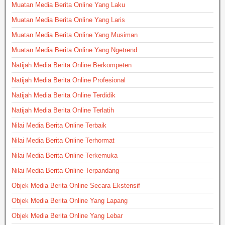
Muatan Media Berita Online Yang Laku
Muatan Media Berita Online Yang Laris
Muatan Media Berita Online Yang Musiman
Muatan Media Berita Online Yang Ngetrend
Natijah Media Berita Online Berkompeten
Natijah Media Berita Online Profesional
Natijah Media Berita Online Terdidik
Natijah Media Berita Online Terlatih
Nilai Media Berita Online Terbaik
Nilai Media Berita Online Terhormat
Nilai Media Berita Online Terkemuka
Nilai Media Berita Online Terpandang
Objek Media Berita Online Secara Ekstensif
Objek Media Berita Online Yang Lapang
Objek Media Berita Online Yang Lebar