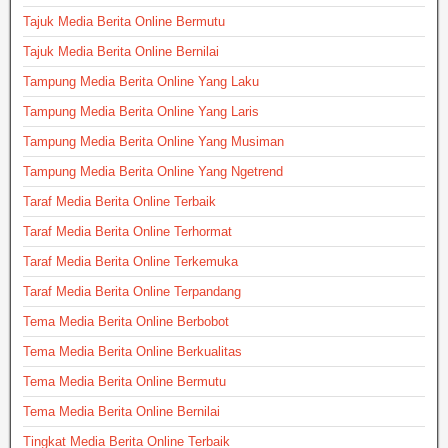
Tajuk Media Berita Online Bermutu
Tajuk Media Berita Online Bernilai
Tampung Media Berita Online Yang Laku
Tampung Media Berita Online Yang Laris
Tampung Media Berita Online Yang Musiman
Tampung Media Berita Online Yang Ngetrend
Taraf Media Berita Online Terbaik
Taraf Media Berita Online Terhormat
Taraf Media Berita Online Terkemuka
Taraf Media Berita Online Terpandang
Tema Media Berita Online Berbobot
Tema Media Berita Online Berkualitas
Tema Media Berita Online Bermutu
Tema Media Berita Online Bernilai
Tingkat Media Berita Online Terbaik