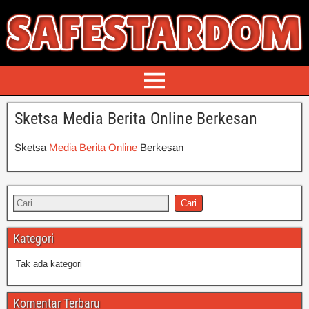
Sketsa Media Berita Online Berkesan
Sketsa
Media Berita Online
Berkesan
Kategori
Tak ada kategori
Komentar Terbaru