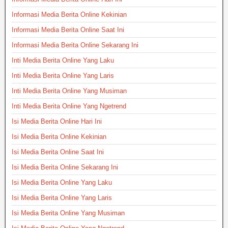
Informasi Media Berita Online Kekinian
Informasi Media Berita Online Saat Ini
Informasi Media Berita Online Sekarang Ini
Inti Media Berita Online Yang Laku
Inti Media Berita Online Yang Laris
Inti Media Berita Online Yang Musiman
Inti Media Berita Online Yang Ngetrend
Isi Media Berita Online Hari Ini
Isi Media Berita Online Kekinian
Isi Media Berita Online Saat Ini
Isi Media Berita Online Sekarang Ini
Isi Media Berita Online Yang Laku
Isi Media Berita Online Yang Laris
Isi Media Berita Online Yang Musiman