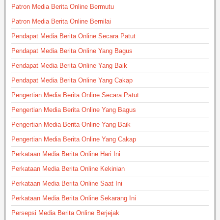
Patron Media Berita Online Bermutu
Patron Media Berita Online Bernilai
Pendapat Media Berita Online Secara Patut
Pendapat Media Berita Online Yang Bagus
Pendapat Media Berita Online Yang Baik
Pendapat Media Berita Online Yang Cakap
Pengertian Media Berita Online Secara Patut
Pengertian Media Berita Online Yang Bagus
Pengertian Media Berita Online Yang Baik
Pengertian Media Berita Online Yang Cakap
Perkataan Media Berita Online Hari Ini
Perkataan Media Berita Online Kekinian
Perkataan Media Berita Online Saat Ini
Perkataan Media Berita Online Sekarang Ini
Persepsi Media Berita Online Berjejak