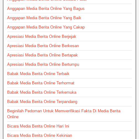
Anggapan Media Berita Online Yang Bagus
Anggapan Media Berita Online Yang Baik
Anggapan Media Berita Online Yang Cakap
Apresiasi Media Berita Online Berjejak
Apresiasi Media Berita Online Berkesan
Apresiasi Media Berita Online Bertapak
Apresiasi Media Berita Online Bertumpu
Babak Media Berita Online Terbaik
Babak Media Berita Online Terhormat
Babak Media Berita Online Terkemuka
Babak Media Berita Online Terpandang
Beginilah Pedoman Untuk Memverifikasi Fakta Di Media Berita
Online
Bicara Media Berita Online Hari Ini
Bicara Media Berita Online Kekinian