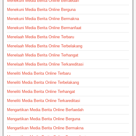
Menekuni Media Berita Online Berfaedah
Menekuni Media Berita Online Berguna
Menekuni Media Berita Online Bermakna
Menekuni Media Berita Online Bermanfaat
Menelaah Media Berita Online Terbaru
Menelaah Media Berita Online Terbelakang
Menelaah Media Berita Online Terhangat
Menelaah Media Berita Online Terkareditasi
Meneliti Media Berita Online Terbaru
Meneliti Media Berita Online Terbelakang
Meneliti Media Berita Online Terhangat
Meneliti Media Berita Online Terkareditasi
Mengartikan Media Berita Online Berfaedah
Mengartikan Media Berita Online Berguna
Mengartikan Media Berita Online Bermakna