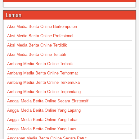
Laman
Aksi Media Berita Online Berkompeten
Aksi Media Berita Online Profesional
Aksi Media Berita Online Terdidik
Aksi Media Berita Online Terlatih
Ambang Media Berita Online Terbaik
Ambang Media Berita Online Terhormat
Ambang Media Berita Online Terkemuka
Ambang Media Berita Online Terpandang
Anggai Media Berita Online Secara Ekstensif
Anggai Media Berita Online Yang Lapang
Anggai Media Berita Online Yang Lebar
Anggai Media Berita Online Yang Luas
Anggapan Media Berita Online Secara Patut