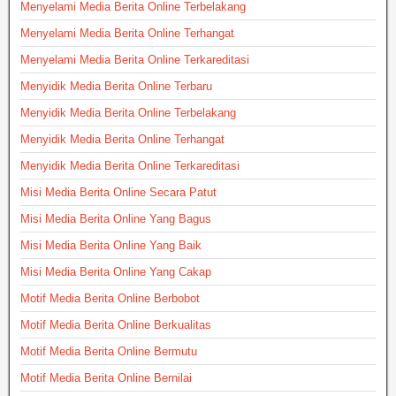
Menyelami Media Berita Online Terbelakang
Menyelami Media Berita Online Terhangat
Menyelami Media Berita Online Terkareditasi
Menyidik Media Berita Online Terbaru
Menyidik Media Berita Online Terbelakang
Menyidik Media Berita Online Terhangat
Menyidik Media Berita Online Terkareditasi
Misi Media Berita Online Secara Patut
Misi Media Berita Online Yang Bagus
Misi Media Berita Online Yang Baik
Misi Media Berita Online Yang Cakap
Motif Media Berita Online Berbobot
Motif Media Berita Online Berkualitas
Motif Media Berita Online Bermutu
Motif Media Berita Online Bernilai