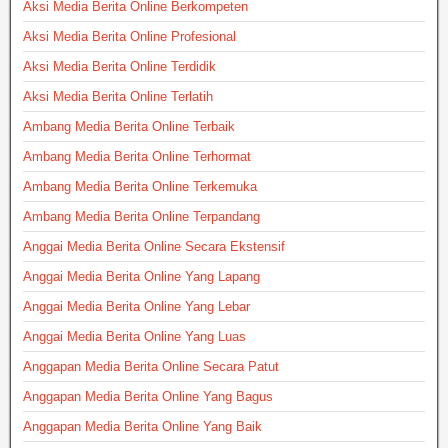
Aksi Media Berita Online Berkompeten
Aksi Media Berita Online Profesional
Aksi Media Berita Online Terdidik
Aksi Media Berita Online Terlatih
Ambang Media Berita Online Terbaik
Ambang Media Berita Online Terhormat
Ambang Media Berita Online Terkemuka
Ambang Media Berita Online Terpandang
Anggai Media Berita Online Secara Ekstensif
Anggai Media Berita Online Yang Lapang
Anggai Media Berita Online Yang Lebar
Anggai Media Berita Online Yang Luas
Anggapan Media Berita Online Secara Patut
Anggapan Media Berita Online Yang Bagus
Anggapan Media Berita Online Yang Baik