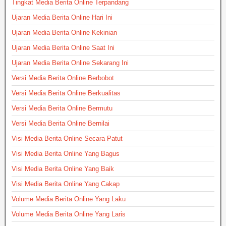
Tingkat Media Berita Online Terpandang
Ujaran Media Berita Online Hari Ini
Ujaran Media Berita Online Kekinian
Ujaran Media Berita Online Saat Ini
Ujaran Media Berita Online Sekarang Ini
Versi Media Berita Online Berbobot
Versi Media Berita Online Berkualitas
Versi Media Berita Online Bermutu
Versi Media Berita Online Bernilai
Visi Media Berita Online Secara Patut
Visi Media Berita Online Yang Bagus
Visi Media Berita Online Yang Baik
Visi Media Berita Online Yang Cakap
Volume Media Berita Online Yang Laku
Volume Media Berita Online Yang Laris