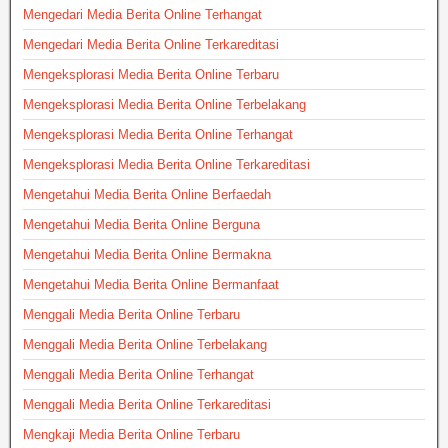
Mengedari Media Berita Online Terhangat
Mengedari Media Berita Online Terkareditasi
Mengeksplorasi Media Berita Online Terbaru
Mengeksplorasi Media Berita Online Terbelakang
Mengeksplorasi Media Berita Online Terhangat
Mengeksplorasi Media Berita Online Terkareditasi
Mengetahui Media Berita Online Berfaedah
Mengetahui Media Berita Online Berguna
Mengetahui Media Berita Online Bermakna
Mengetahui Media Berita Online Bermanfaat
Menggali Media Berita Online Terbaru
Menggali Media Berita Online Terbelakang
Menggali Media Berita Online Terhangat
Menggali Media Berita Online Terkareditasi
Mengkaji Media Berita Online Terbaru