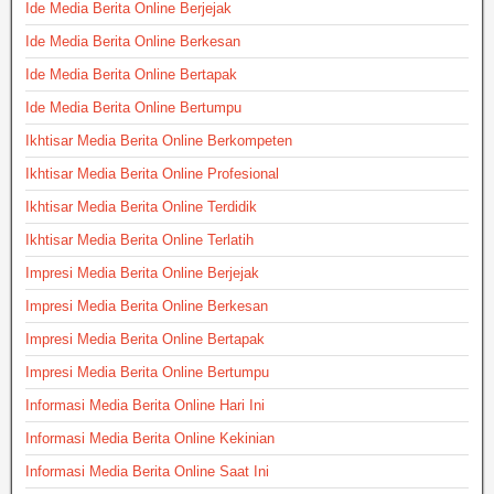
Ide Media Berita Online Berjejak
Ide Media Berita Online Berkesan
Ide Media Berita Online Bertapak
Ide Media Berita Online Bertumpu
Ikhtisar Media Berita Online Berkompeten
Ikhtisar Media Berita Online Profesional
Ikhtisar Media Berita Online Terdidik
Ikhtisar Media Berita Online Terlatih
Impresi Media Berita Online Berjejak
Impresi Media Berita Online Berkesan
Impresi Media Berita Online Bertapak
Impresi Media Berita Online Bertumpu
Informasi Media Berita Online Hari Ini
Informasi Media Berita Online Kekinian
Informasi Media Berita Online Saat Ini