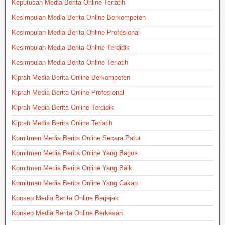
Keputusan Media Berita Online Terlatih
Kesimpulan Media Berita Online Berkompeten
Kesimpulan Media Berita Online Profesional
Kesimpulan Media Berita Online Terdidik
Kesimpulan Media Berita Online Terlatih
Kiprah Media Berita Online Berkompeten
Kiprah Media Berita Online Profesional
Kiprah Media Berita Online Terdidik
Kiprah Media Berita Online Terlatih
Komitmen Media Berita Online Secara Patut
Komitmen Media Berita Online Yang Bagus
Komitmen Media Berita Online Yang Baik
Komitmen Media Berita Online Yang Cakap
Konsep Media Berita Online Berjejak
Konsep Media Berita Online Berkesan