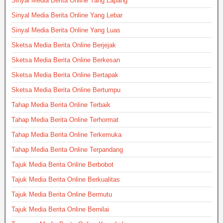
Sinyal Media Berita Online Yang Lapang
Sinyal Media Berita Online Yang Lebar
Sinyal Media Berita Online Yang Luas
Sketsa Media Berita Online Berjejak
Sketsa Media Berita Online Berkesan
Sketsa Media Berita Online Bertapak
Sketsa Media Berita Online Bertumpu
Tahap Media Berita Online Terbaik
Tahap Media Berita Online Terhormat
Tahap Media Berita Online Terkemuka
Tahap Media Berita Online Terpandang
Tajuk Media Berita Online Berbobot
Tajuk Media Berita Online Berkualitas
Tajuk Media Berita Online Bermutu
Tajuk Media Berita Online Bernilai