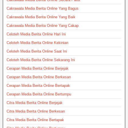
Cakrawala Media Berita Online Yang Bagus
Cakrawala Media Berita Online Yang Baik
Cakrawala Media Berita Online Yang Cakap
Celoteh Media Berita Online Hari Ini
Celoteh Media Berita Online Kekinian
Celoteh Media Berita Online Saat Ini
Celoteh Media Berita Online Sekarang Ini
Cerapan Media Berita Online Berjejak
Cerapan Media Berita Online Berkesan
Cerapan Media Berita Online Bertapak
Cerapan Media Berita Online Bertumpu
Citra Media Berita Online Berjejak
Citra Media Berita Online Berkesan
Citra Media Berita Online Bertapak