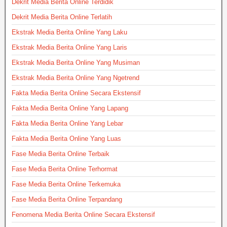
Dekrit Media Berita Online Terdidik
Dekrit Media Berita Online Terlatih
Ekstrak Media Berita Online Yang Laku
Ekstrak Media Berita Online Yang Laris
Ekstrak Media Berita Online Yang Musiman
Ekstrak Media Berita Online Yang Ngetrend
Fakta Media Berita Online Secara Ekstensif
Fakta Media Berita Online Yang Lapang
Fakta Media Berita Online Yang Lebar
Fakta Media Berita Online Yang Luas
Fase Media Berita Online Terbaik
Fase Media Berita Online Terhormat
Fase Media Berita Online Terkemuka
Fase Media Berita Online Terpandang
Fenomena Media Berita Online Secara Ekstensif