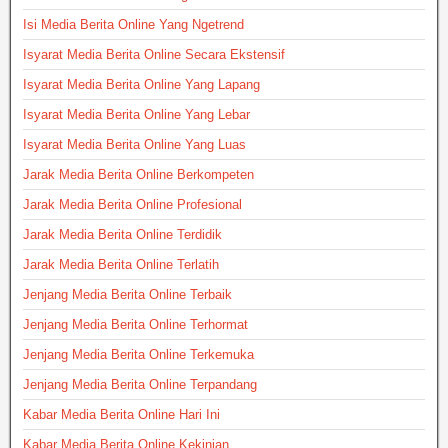
Isi Media Berita Online Yang Ngetrend
Isyarat Media Berita Online Secara Ekstensif
Isyarat Media Berita Online Yang Lapang
Isyarat Media Berita Online Yang Lebar
Isyarat Media Berita Online Yang Luas
Jarak Media Berita Online Berkompeten
Jarak Media Berita Online Profesional
Jarak Media Berita Online Terdidik
Jarak Media Berita Online Terlatih
Jenjang Media Berita Online Terbaik
Jenjang Media Berita Online Terhormat
Jenjang Media Berita Online Terkemuka
Jenjang Media Berita Online Terpandang
Kabar Media Berita Online Hari Ini
Kabar Media Berita Online Kekinian