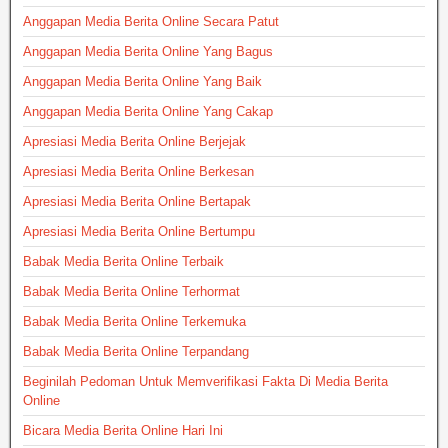
Anggapan Media Berita Online Secara Patut
Anggapan Media Berita Online Yang Bagus
Anggapan Media Berita Online Yang Baik
Anggapan Media Berita Online Yang Cakap
Apresiasi Media Berita Online Berjejak
Apresiasi Media Berita Online Berkesan
Apresiasi Media Berita Online Bertapak
Apresiasi Media Berita Online Bertumpu
Babak Media Berita Online Terbaik
Babak Media Berita Online Terhormat
Babak Media Berita Online Terkemuka
Babak Media Berita Online Terpandang
Beginilah Pedoman Untuk Memverifikasi Fakta Di Media Berita
Online
Bicara Media Berita Online Hari Ini