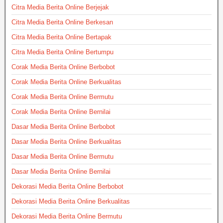
Citra Media Berita Online Berjejak
Citra Media Berita Online Berkesan
Citra Media Berita Online Bertapak
Citra Media Berita Online Bertumpu
Corak Media Berita Online Berbobot
Corak Media Berita Online Berkualitas
Corak Media Berita Online Bermutu
Corak Media Berita Online Bernilai
Dasar Media Berita Online Berbobot
Dasar Media Berita Online Berkualitas
Dasar Media Berita Online Bermutu
Dasar Media Berita Online Bernilai
Dekorasi Media Berita Online Berbobot
Dekorasi Media Berita Online Berkualitas
Dekorasi Media Berita Online Bermutu