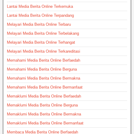
Lantai Media Berita Online Terkemuka
Lantai Media Berita Online Terpandang
Melayari Media Berita Online Terbaru
Melayari Media Berita Online Terbelakang
Melayari Media Berita Online Terhangat
Melayari Media Berita Online Terkareditasi
Memahami Media Berita Online Berfaedah
Memahami Media Berita Online Berguna
Memahami Media Berita Online Bermakna
Memahami Media Berita Online Bermanfaat
Memaklumi Media Berita Online Berfaedah
Memaklumi Media Berita Online Berguna
Memaklumi Media Berita Online Bermakna
Memaklumi Media Berita Online Bermanfaat
Membaca Media Berita Online Berfaedah