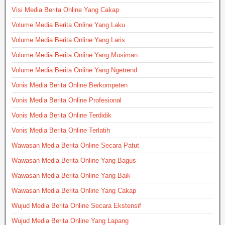
Visi Media Berita Online Yang Cakap
Volume Media Berita Online Yang Laku
Volume Media Berita Online Yang Laris
Volume Media Berita Online Yang Musiman
Volume Media Berita Online Yang Ngetrend
Vonis Media Berita Online Berkompeten
Vonis Media Berita Online Profesional
Vonis Media Berita Online Terdidik
Vonis Media Berita Online Terlatih
Wawasan Media Berita Online Secara Patut
Wawasan Media Berita Online Yang Bagus
Wawasan Media Berita Online Yang Baik
Wawasan Media Berita Online Yang Cakap
Wujud Media Berita Online Secara Ekstensif
Wujud Media Berita Online Yang Lapang