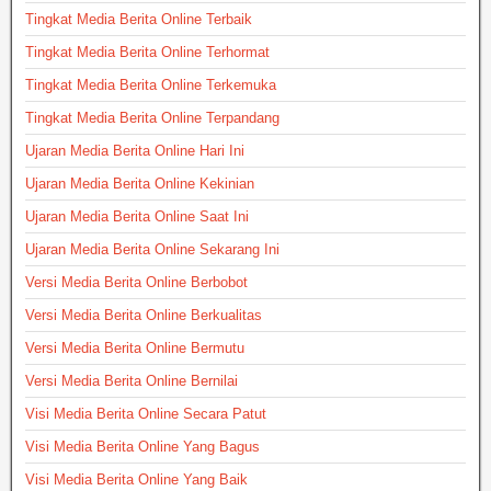
Tingkat Media Berita Online Terbaik
Tingkat Media Berita Online Terhormat
Tingkat Media Berita Online Terkemuka
Tingkat Media Berita Online Terpandang
Ujaran Media Berita Online Hari Ini
Ujaran Media Berita Online Kekinian
Ujaran Media Berita Online Saat Ini
Ujaran Media Berita Online Sekarang Ini
Versi Media Berita Online Berbobot
Versi Media Berita Online Berkualitas
Versi Media Berita Online Bermutu
Versi Media Berita Online Bernilai
Visi Media Berita Online Secara Patut
Visi Media Berita Online Yang Bagus
Visi Media Berita Online Yang Baik