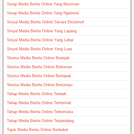
Serap Media Berita Online Yang Musiman
Serap Media Berita Online Yang Ngetrend
Sinyal Media Berita Online Secara Ekstensif
Sinyal Media Berita Online Yang Lapang
Sinyal Media Berita Online Yang Lebar
Sinyal Media Berita Online Yang Luas
Sketsa Media Berita Online Berjejak
Sketsa Media Berita Online Berkesan
Sketsa Media Berita Online Bertapak
Sketsa Media Berita Online Bertumpu
Tahap Media Berita Online Terbaik
Tahap Media Berita Online Terhormat
Tahap Media Berita Online Terkemuka
Tahap Media Berita Online Terpandang
Tajuk Media Berita Online Berbobot