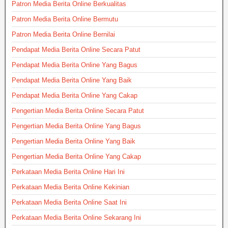
Patron Media Berita Online Berkualitas
Patron Media Berita Online Bermutu
Patron Media Berita Online Bernilai
Pendapat Media Berita Online Secara Patut
Pendapat Media Berita Online Yang Bagus
Pendapat Media Berita Online Yang Baik
Pendapat Media Berita Online Yang Cakap
Pengertian Media Berita Online Secara Patut
Pengertian Media Berita Online Yang Bagus
Pengertian Media Berita Online Yang Baik
Pengertian Media Berita Online Yang Cakap
Perkataan Media Berita Online Hari Ini
Perkataan Media Berita Online Kekinian
Perkataan Media Berita Online Saat Ini
Perkataan Media Berita Online Sekarang Ini