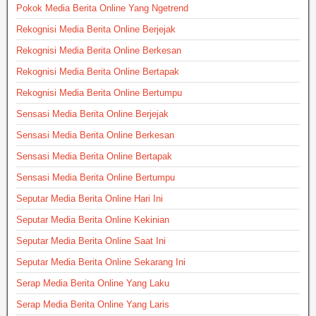
Pokok Media Berita Online Yang Ngetrend
Rekognisi Media Berita Online Berjejak
Rekognisi Media Berita Online Berkesan
Rekognisi Media Berita Online Bertapak
Rekognisi Media Berita Online Bertumpu
Sensasi Media Berita Online Berjejak
Sensasi Media Berita Online Berkesan
Sensasi Media Berita Online Bertapak
Sensasi Media Berita Online Bertumpu
Seputar Media Berita Online Hari Ini
Seputar Media Berita Online Kekinian
Seputar Media Berita Online Saat Ini
Seputar Media Berita Online Sekarang Ini
Serap Media Berita Online Yang Laku
Serap Media Berita Online Yang Laris