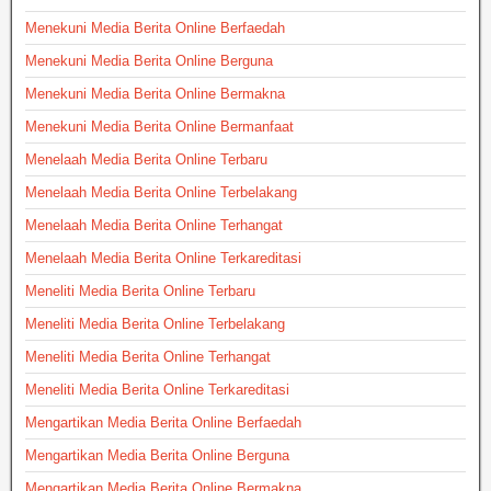
Menekuni Media Berita Online Berfaedah
Menekuni Media Berita Online Berguna
Menekuni Media Berita Online Bermakna
Menekuni Media Berita Online Bermanfaat
Menelaah Media Berita Online Terbaru
Menelaah Media Berita Online Terbelakang
Menelaah Media Berita Online Terhangat
Menelaah Media Berita Online Terkareditasi
Meneliti Media Berita Online Terbaru
Meneliti Media Berita Online Terbelakang
Meneliti Media Berita Online Terhangat
Meneliti Media Berita Online Terkareditasi
Mengartikan Media Berita Online Berfaedah
Mengartikan Media Berita Online Berguna
Mengartikan Media Berita Online Bermakna