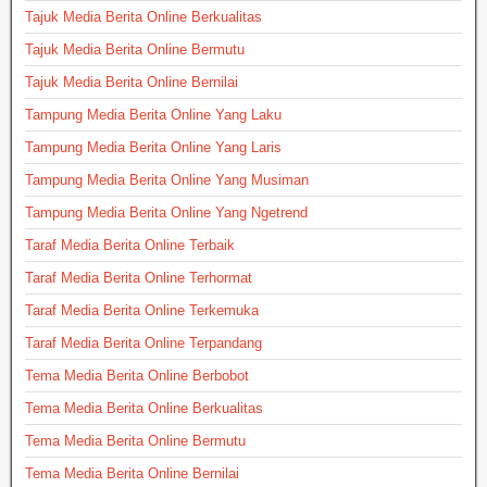
Tajuk Media Berita Online Berkualitas
Tajuk Media Berita Online Bermutu
Tajuk Media Berita Online Bernilai
Tampung Media Berita Online Yang Laku
Tampung Media Berita Online Yang Laris
Tampung Media Berita Online Yang Musiman
Tampung Media Berita Online Yang Ngetrend
Taraf Media Berita Online Terbaik
Taraf Media Berita Online Terhormat
Taraf Media Berita Online Terkemuka
Taraf Media Berita Online Terpandang
Tema Media Berita Online Berbobot
Tema Media Berita Online Berkualitas
Tema Media Berita Online Bermutu
Tema Media Berita Online Bernilai