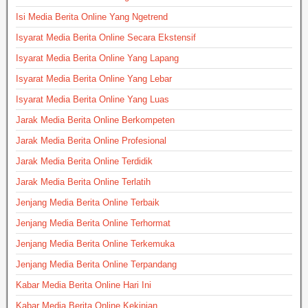
Isi Media Berita Online Yang Ngetrend
Isyarat Media Berita Online Secara Ekstensif
Isyarat Media Berita Online Yang Lapang
Isyarat Media Berita Online Yang Lebar
Isyarat Media Berita Online Yang Luas
Jarak Media Berita Online Berkompeten
Jarak Media Berita Online Profesional
Jarak Media Berita Online Terdidik
Jarak Media Berita Online Terlatih
Jenjang Media Berita Online Terbaik
Jenjang Media Berita Online Terhormat
Jenjang Media Berita Online Terkemuka
Jenjang Media Berita Online Terpandang
Kabar Media Berita Online Hari Ini
Kabar Media Berita Online Kekinian