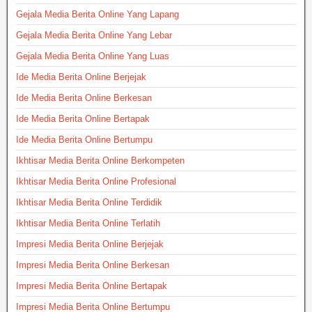
Gejala Media Berita Online Yang Lapang
Gejala Media Berita Online Yang Lebar
Gejala Media Berita Online Yang Luas
Ide Media Berita Online Berjejak
Ide Media Berita Online Berkesan
Ide Media Berita Online Bertapak
Ide Media Berita Online Bertumpu
Ikhtisar Media Berita Online Berkompeten
Ikhtisar Media Berita Online Profesional
Ikhtisar Media Berita Online Terdidik
Ikhtisar Media Berita Online Terlatih
Impresi Media Berita Online Berjejak
Impresi Media Berita Online Berkesan
Impresi Media Berita Online Bertapak
Impresi Media Berita Online Bertumpu