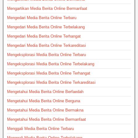
Mengartikan Media Berita Online Bermanfaat
Mengedari Media Berita Online Terbaru
Mengedari Media Berita Online Terbelakang
Mengedari Media Berita Online Terhangat
Mengedari Media Berita Online Terkareditasi
Mengeksplorasi Media Berita Online Terbaru
Mengeksplorasi Media Berita Online Terbelakang
Mengeksplorasi Media Berita Online Terhangat
Mengeksplorasi Media Berita Online Terkareditasi
Mengetahui Media Berita Online Berfaedah
Mengetahui Media Berita Online Berguna
Mengetahui Media Berita Online Bermakna
Mengetahui Media Berita Online Bermanfaat
Menggali Media Berita Online Terbaru
Menggali Media Berita Online Terbelakang