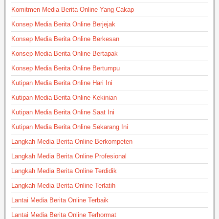
Komitmen Media Berita Online Yang Cakap
Konsep Media Berita Online Berjejak
Konsep Media Berita Online Berkesan
Konsep Media Berita Online Bertapak
Konsep Media Berita Online Bertumpu
Kutipan Media Berita Online Hari Ini
Kutipan Media Berita Online Kekinian
Kutipan Media Berita Online Saat Ini
Kutipan Media Berita Online Sekarang Ini
Langkah Media Berita Online Berkompeten
Langkah Media Berita Online Profesional
Langkah Media Berita Online Terdidik
Langkah Media Berita Online Terlatih
Lantai Media Berita Online Terbaik
Lantai Media Berita Online Terhormat