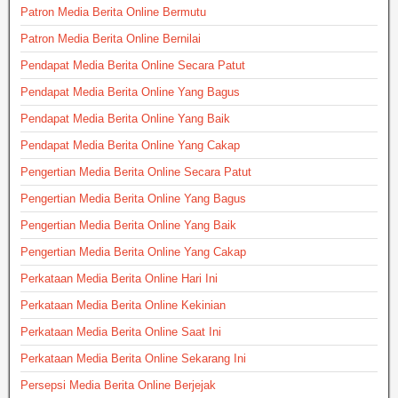
Patron Media Berita Online Bermutu
Patron Media Berita Online Bernilai
Pendapat Media Berita Online Secara Patut
Pendapat Media Berita Online Yang Bagus
Pendapat Media Berita Online Yang Baik
Pendapat Media Berita Online Yang Cakap
Pengertian Media Berita Online Secara Patut
Pengertian Media Berita Online Yang Bagus
Pengertian Media Berita Online Yang Baik
Pengertian Media Berita Online Yang Cakap
Perkataan Media Berita Online Hari Ini
Perkataan Media Berita Online Kekinian
Perkataan Media Berita Online Saat Ini
Perkataan Media Berita Online Sekarang Ini
Persepsi Media Berita Online Berjejak