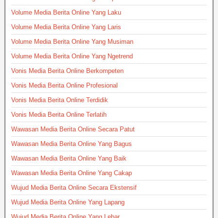
Volume Media Berita Online Yang Laku
Volume Media Berita Online Yang Laris
Volume Media Berita Online Yang Musiman
Volume Media Berita Online Yang Ngetrend
Vonis Media Berita Online Berkompeten
Vonis Media Berita Online Profesional
Vonis Media Berita Online Terdidik
Vonis Media Berita Online Terlatih
Wawasan Media Berita Online Secara Patut
Wawasan Media Berita Online Yang Bagus
Wawasan Media Berita Online Yang Baik
Wawasan Media Berita Online Yang Cakap
Wujud Media Berita Online Secara Ekstensif
Wujud Media Berita Online Yang Lapang
Wujud Media Berita Online Yang Lebar