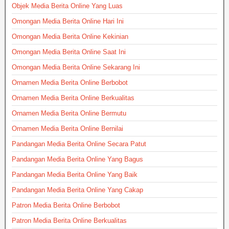
Objek Media Berita Online Yang Luas
Omongan Media Berita Online Hari Ini
Omongan Media Berita Online Kekinian
Omongan Media Berita Online Saat Ini
Omongan Media Berita Online Sekarang Ini
Ornamen Media Berita Online Berbobot
Ornamen Media Berita Online Berkualitas
Ornamen Media Berita Online Bermutu
Ornamen Media Berita Online Bernilai
Pandangan Media Berita Online Secara Patut
Pandangan Media Berita Online Yang Bagus
Pandangan Media Berita Online Yang Baik
Pandangan Media Berita Online Yang Cakap
Patron Media Berita Online Berbobot
Patron Media Berita Online Berkualitas