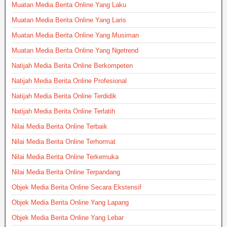
Muatan Media Berita Online Yang Laku
Muatan Media Berita Online Yang Laris
Muatan Media Berita Online Yang Musiman
Muatan Media Berita Online Yang Ngetrend
Natijah Media Berita Online Berkompeten
Natijah Media Berita Online Profesional
Natijah Media Berita Online Terdidik
Natijah Media Berita Online Terlatih
Nilai Media Berita Online Terbaik
Nilai Media Berita Online Terhormat
Nilai Media Berita Online Terkemuka
Nilai Media Berita Online Terpandang
Objek Media Berita Online Secara Ekstensif
Objek Media Berita Online Yang Lapang
Objek Media Berita Online Yang Lebar