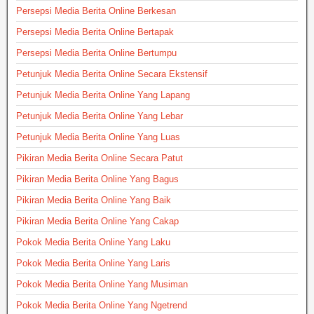
Persepsi Media Berita Online Berkesan
Persepsi Media Berita Online Bertapak
Persepsi Media Berita Online Bertumpu
Petunjuk Media Berita Online Secara Ekstensif
Petunjuk Media Berita Online Yang Lapang
Petunjuk Media Berita Online Yang Lebar
Petunjuk Media Berita Online Yang Luas
Pikiran Media Berita Online Secara Patut
Pikiran Media Berita Online Yang Bagus
Pikiran Media Berita Online Yang Baik
Pikiran Media Berita Online Yang Cakap
Pokok Media Berita Online Yang Laku
Pokok Media Berita Online Yang Laris
Pokok Media Berita Online Yang Musiman
Pokok Media Berita Online Yang Ngetrend