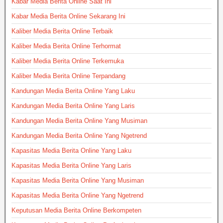
Kabar Media Berita Online Saat Ini
Kabar Media Berita Online Sekarang Ini
Kaliber Media Berita Online Terbaik
Kaliber Media Berita Online Terhormat
Kaliber Media Berita Online Terkemuka
Kaliber Media Berita Online Terpandang
Kandungan Media Berita Online Yang Laku
Kandungan Media Berita Online Yang Laris
Kandungan Media Berita Online Yang Musiman
Kandungan Media Berita Online Yang Ngetrend
Kapasitas Media Berita Online Yang Laku
Kapasitas Media Berita Online Yang Laris
Kapasitas Media Berita Online Yang Musiman
Kapasitas Media Berita Online Yang Ngetrend
Keputusan Media Berita Online Berkompeten