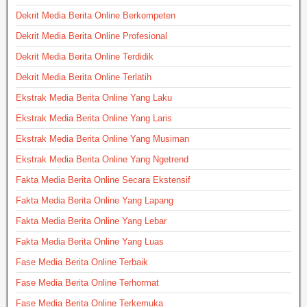
Dekrit Media Berita Online Berkompeten
Dekrit Media Berita Online Profesional
Dekrit Media Berita Online Terdidik
Dekrit Media Berita Online Terlatih
Ekstrak Media Berita Online Yang Laku
Ekstrak Media Berita Online Yang Laris
Ekstrak Media Berita Online Yang Musiman
Ekstrak Media Berita Online Yang Ngetrend
Fakta Media Berita Online Secara Ekstensif
Fakta Media Berita Online Yang Lapang
Fakta Media Berita Online Yang Lebar
Fakta Media Berita Online Yang Luas
Fase Media Berita Online Terbaik
Fase Media Berita Online Terhormat
Fase Media Berita Online Terkemuka