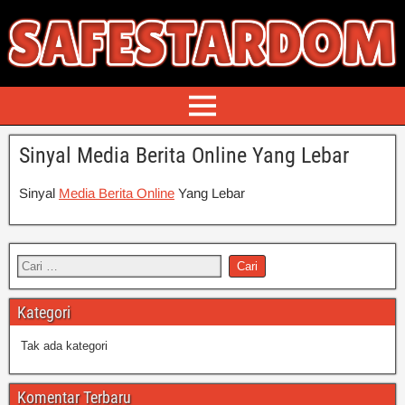
Sinyal Media Berita Online Yang Lebar
Sinyal
Media Berita Online
Yang Lebar
Kategori
Tak ada kategori
Komentar Terbaru