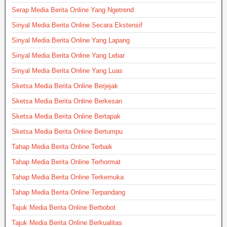
Serap Media Berita Online Yang Ngetrend
Sinyal Media Berita Online Secara Ekstensif
Sinyal Media Berita Online Yang Lapang
Sinyal Media Berita Online Yang Lebar
Sinyal Media Berita Online Yang Luas
Sketsa Media Berita Online Berjejak
Sketsa Media Berita Online Berkesan
Sketsa Media Berita Online Bertapak
Sketsa Media Berita Online Bertumpu
Tahap Media Berita Online Terbaik
Tahap Media Berita Online Terhormat
Tahap Media Berita Online Terkemuka
Tahap Media Berita Online Terpandang
Tajuk Media Berita Online Berbobot
Tajuk Media Berita Online Berkualitas