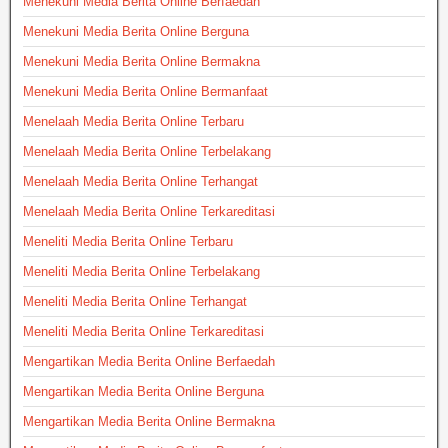
Menekuni Media Berita Online Berfaedah
Menekuni Media Berita Online Berguna
Menekuni Media Berita Online Bermakna
Menekuni Media Berita Online Bermanfaat
Menelaah Media Berita Online Terbaru
Menelaah Media Berita Online Terbelakang
Menelaah Media Berita Online Terhangat
Menelaah Media Berita Online Terkareditasi
Meneliti Media Berita Online Terbaru
Meneliti Media Berita Online Terbelakang
Meneliti Media Berita Online Terhangat
Meneliti Media Berita Online Terkareditasi
Mengartikan Media Berita Online Berfaedah
Mengartikan Media Berita Online Berguna
Mengartikan Media Berita Online Bermakna