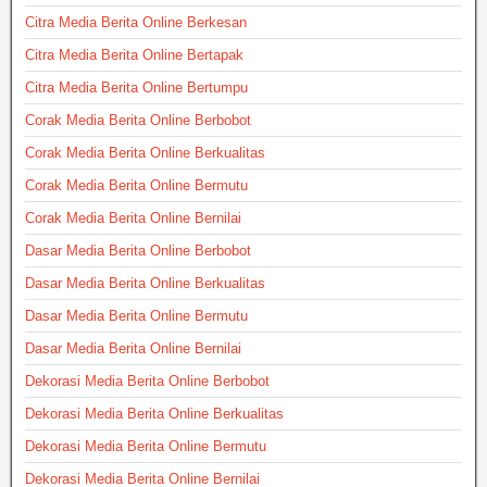
Citra Media Berita Online Berkesan
Citra Media Berita Online Bertapak
Citra Media Berita Online Bertumpu
Corak Media Berita Online Berbobot
Corak Media Berita Online Berkualitas
Corak Media Berita Online Bermutu
Corak Media Berita Online Bernilai
Dasar Media Berita Online Berbobot
Dasar Media Berita Online Berkualitas
Dasar Media Berita Online Bermutu
Dasar Media Berita Online Bernilai
Dekorasi Media Berita Online Berbobot
Dekorasi Media Berita Online Berkualitas
Dekorasi Media Berita Online Bermutu
Dekorasi Media Berita Online Bernilai