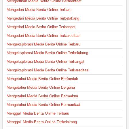
Mengartikan Media Berita Online Bermanfaat
Mengedari Media Berita Online Terbaru
Mengedari Media Berita Online Terbelakang
Mengedari Media Berita Online Terhangat
Mengedari Media Berita Online Terkareditasi
Mengeksplorasi Media Berita Online Terbaru
Mengeksplorasi Media Berita Online Terbelakang
Mengeksplorasi Media Berita Online Terhangat
Mengeksplorasi Media Berita Online Terkareditasi
Mengetahui Media Berita Online Berfaedah
Mengetahui Media Berita Online Berguna
Mengetahui Media Berita Online Bermakna
Mengetahui Media Berita Online Bermanfaat
Menggali Media Berita Online Terbaru
Menggali Media Berita Online Terbelakang