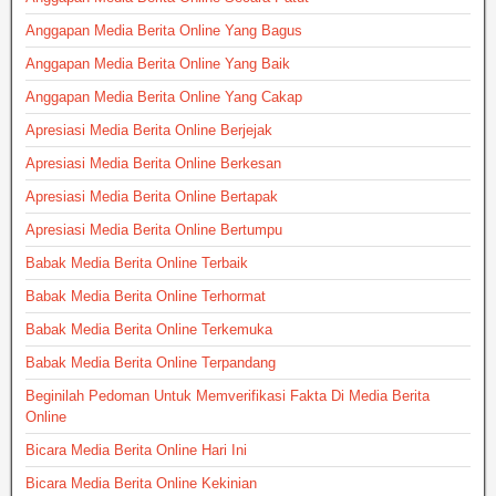
Anggapan Media Berita Online Yang Bagus
Anggapan Media Berita Online Yang Baik
Anggapan Media Berita Online Yang Cakap
Apresiasi Media Berita Online Berjejak
Apresiasi Media Berita Online Berkesan
Apresiasi Media Berita Online Bertapak
Apresiasi Media Berita Online Bertumpu
Babak Media Berita Online Terbaik
Babak Media Berita Online Terhormat
Babak Media Berita Online Terkemuka
Babak Media Berita Online Terpandang
Beginilah Pedoman Untuk Memverifikasi Fakta Di Media Berita
Online
Bicara Media Berita Online Hari Ini
Bicara Media Berita Online Kekinian