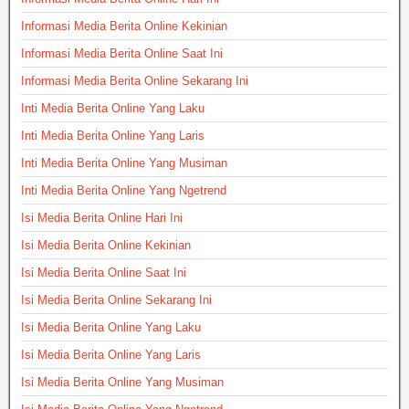
Informasi Media Berita Online Kekinian
Informasi Media Berita Online Saat Ini
Informasi Media Berita Online Sekarang Ini
Inti Media Berita Online Yang Laku
Inti Media Berita Online Yang Laris
Inti Media Berita Online Yang Musiman
Inti Media Berita Online Yang Ngetrend
Isi Media Berita Online Hari Ini
Isi Media Berita Online Kekinian
Isi Media Berita Online Saat Ini
Isi Media Berita Online Sekarang Ini
Isi Media Berita Online Yang Laku
Isi Media Berita Online Yang Laris
Isi Media Berita Online Yang Musiman