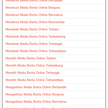
Menekuni Media Berita Online Berfaedah
Menekuni Media Berita Online Berguna
Menekuni Media Berita Online Bermakna
Menekuni Media Berita Online Bermanfaat
Menelaah Media Berita Online Terbaru
Menelaah Media Berita Online Terbelakang
Menelaah Media Berita Online Terhangat
Menelaah Media Berita Online Terkareditasi
Meneliti Media Berita Online Terbaru
Meneliti Media Berita Online Terbelakang
Meneliti Media Berita Online Terhangat
Meneliti Media Berita Online Terkareditasi
Mengartikan Media Berita Online Berfaedah
Mengartikan Media Berita Online Berguna
Mengartikan Media Berita Online Bermakna