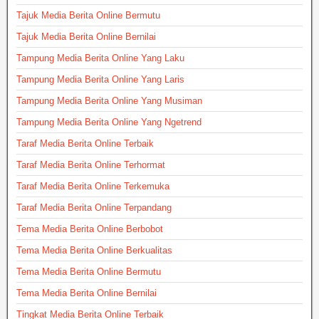
Tajuk Media Berita Online Bermutu
Tajuk Media Berita Online Bernilai
Tampung Media Berita Online Yang Laku
Tampung Media Berita Online Yang Laris
Tampung Media Berita Online Yang Musiman
Tampung Media Berita Online Yang Ngetrend
Taraf Media Berita Online Terbaik
Taraf Media Berita Online Terhormat
Taraf Media Berita Online Terkemuka
Taraf Media Berita Online Terpandang
Tema Media Berita Online Berbobot
Tema Media Berita Online Berkualitas
Tema Media Berita Online Bermutu
Tema Media Berita Online Bernilai
Tingkat Media Berita Online Terbaik