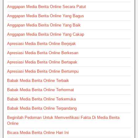
Anggapan Media Berita Online Secara Patut
Anggapan Media Berita Online Yang Bagus
Anggapan Media Berita Online Yang Baik
Anggapan Media Berita Online Yang Cakap
Apresiasi Media Berita Online Berjejak
Apresiasi Media Berita Online Berkesan
Apresiasi Media Berita Online Bertapak
Apresiasi Media Berita Online Bertumpu
Babak Media Berita Online Terbaik
Babak Media Berita Online Terhormat
Babak Media Berita Online Terkemuka
Babak Media Berita Online Terpandang
Beginilah Pedoman Untuk Memverifikasi Fakta Di Media Berita
Online
Bicara Media Berita Online Hari Ini