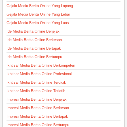
Gejala Media Berita Online Yang Lapang
Gejala Media Berita Online Yang Lebar
Gejala Media Berita Online Yang Luas
Ide Media Berita Online Berjejak
Ide Media Berita Online Berkesan
Ide Media Berita Online Bertapak
Ide Media Berita Online Bertumpu
Ikhtisar Media Berita Online Berkompeten
Ikhtisar Media Berita Online Profesional
Ikhtisar Media Berita Online Terdidik
Ikhtisar Media Berita Online Terlatih
Impresi Media Berita Online Berjejak
Impresi Media Berita Online Berkesan
Impresi Media Berita Online Bertapak
Impresi Media Berita Online Bertumpu