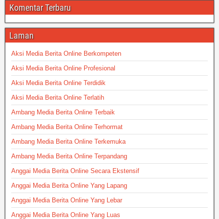
Komentar Terbaru
Laman
Aksi Media Berita Online Berkompeten
Aksi Media Berita Online Profesional
Aksi Media Berita Online Terdidik
Aksi Media Berita Online Terlatih
Ambang Media Berita Online Terbaik
Ambang Media Berita Online Terhormat
Ambang Media Berita Online Terkemuka
Ambang Media Berita Online Terpandang
Anggai Media Berita Online Secara Ekstensif
Anggai Media Berita Online Yang Lapang
Anggai Media Berita Online Yang Lebar
Anggai Media Berita Online Yang Luas