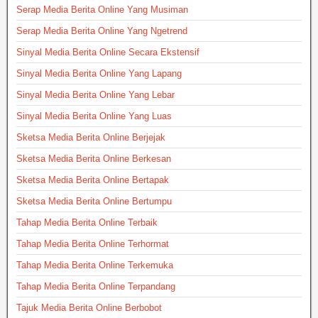
Serap Media Berita Online Yang Musiman
Serap Media Berita Online Yang Ngetrend
Sinyal Media Berita Online Secara Ekstensif
Sinyal Media Berita Online Yang Lapang
Sinyal Media Berita Online Yang Lebar
Sinyal Media Berita Online Yang Luas
Sketsa Media Berita Online Berjejak
Sketsa Media Berita Online Berkesan
Sketsa Media Berita Online Bertapak
Sketsa Media Berita Online Bertumpu
Tahap Media Berita Online Terbaik
Tahap Media Berita Online Terhormat
Tahap Media Berita Online Terkemuka
Tahap Media Berita Online Terpandang
Tajuk Media Berita Online Berbobot