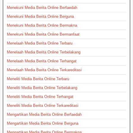
Menekuni Media Berita Online Berfaedah
Menekuni Media Berita Online Berguna
Menekuni Media Berita Online Bermakna
Menekuni Media Berita Online Bermanfaat
Menelaah Media Berita Online Terbaru
Menelaah Media Berita Online Terbelakang
Menelaah Media Berita Online Terhangat
Menelaah Media Berita Online Terkareditasi
Meneliti Media Berita Online Terbaru
Meneliti Media Berita Online Terbelakang
Meneliti Media Berita Online Terhangat
Meneliti Media Berita Online Terkareditasi
Mengartikan Media Berita Online Berfaedah
Mengartikan Media Berita Online Berguna
Mengartikan Media Berita Online Bermakna