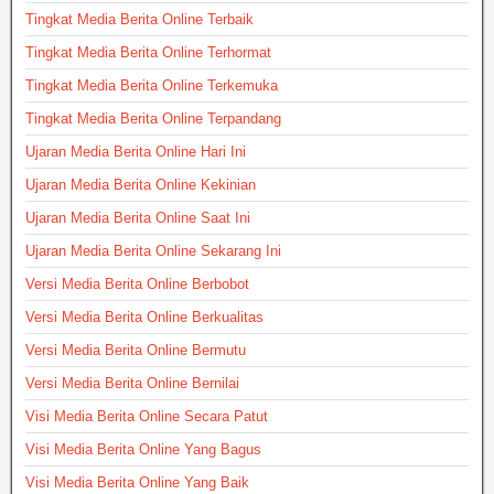
Tingkat Media Berita Online Terbaik
Tingkat Media Berita Online Terhormat
Tingkat Media Berita Online Terkemuka
Tingkat Media Berita Online Terpandang
Ujaran Media Berita Online Hari Ini
Ujaran Media Berita Online Kekinian
Ujaran Media Berita Online Saat Ini
Ujaran Media Berita Online Sekarang Ini
Versi Media Berita Online Berbobot
Versi Media Berita Online Berkualitas
Versi Media Berita Online Bermutu
Versi Media Berita Online Bernilai
Visi Media Berita Online Secara Patut
Visi Media Berita Online Yang Bagus
Visi Media Berita Online Yang Baik