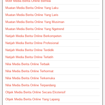
Motif Media Berita Online Bernilai
Muatan Media Berita Online Yang Laku
Muatan Media Berita Online Yang Laris
Muatan Media Berita Online Yang Musiman
Muatan Media Berita Online Yang Ngetrend
Natijah Media Berita Online Berkompeten
Natijah Media Berita Online Profesional
Natijah Media Berita Online Terdidik
Natijah Media Berita Online Terlatih
Nilai Media Berita Online Terbaik
Nilai Media Berita Online Terhormat
Nilai Media Berita Online Terkemuka
Nilai Media Berita Online Terpandang
Objek Media Berita Online Secara Ekstensif
Objek Media Berita Online Yang Lapang