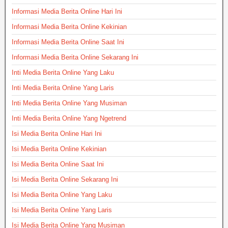
Informasi Media Berita Online Hari Ini
Informasi Media Berita Online Kekinian
Informasi Media Berita Online Saat Ini
Informasi Media Berita Online Sekarang Ini
Inti Media Berita Online Yang Laku
Inti Media Berita Online Yang Laris
Inti Media Berita Online Yang Musiman
Inti Media Berita Online Yang Ngetrend
Isi Media Berita Online Hari Ini
Isi Media Berita Online Kekinian
Isi Media Berita Online Saat Ini
Isi Media Berita Online Sekarang Ini
Isi Media Berita Online Yang Laku
Isi Media Berita Online Yang Laris
Isi Media Berita Online Yang Musiman