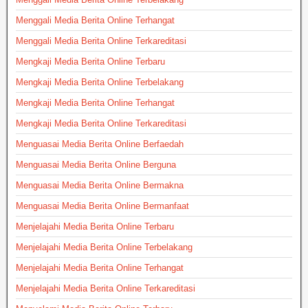
Menggali Media Berita Online Terhangat
Menggali Media Berita Online Terkareditasi
Mengkaji Media Berita Online Terbaru
Mengkaji Media Berita Online Terbelakang
Mengkaji Media Berita Online Terhangat
Mengkaji Media Berita Online Terkareditasi
Menguasai Media Berita Online Berfaedah
Menguasai Media Berita Online Berguna
Menguasai Media Berita Online Bermakna
Menguasai Media Berita Online Bermanfaat
Menjelajahi Media Berita Online Terbaru
Menjelajahi Media Berita Online Terbelakang
Menjelajahi Media Berita Online Terhangat
Menjelajahi Media Berita Online Terkareditasi