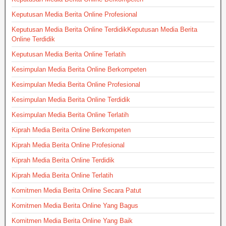
Keputusan Media Berita Online Profesional
Keputusan Media Berita Online TerdidikKeputusan Media Berita
Online Terdidik
Keputusan Media Berita Online Terlatih
Kesimpulan Media Berita Online Berkompeten
Kesimpulan Media Berita Online Profesional
Kesimpulan Media Berita Online Terdidik
Kesimpulan Media Berita Online Terlatih
Kiprah Media Berita Online Berkompeten
Kiprah Media Berita Online Profesional
Kiprah Media Berita Online Terdidik
Kiprah Media Berita Online Terlatih
Komitmen Media Berita Online Secara Patut
Komitmen Media Berita Online Yang Bagus
Komitmen Media Berita Online Yang Baik