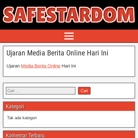
Ujaran Media Berita Online Hari Ini
Ujaran
Media Berita Online
Hari Ini
Kategori
Tak ada kategori
Komentar Terbaru