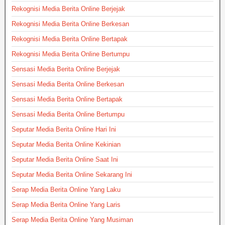
Rekognisi Media Berita Online Berjejak
Rekognisi Media Berita Online Berkesan
Rekognisi Media Berita Online Bertapak
Rekognisi Media Berita Online Bertumpu
Sensasi Media Berita Online Berjejak
Sensasi Media Berita Online Berkesan
Sensasi Media Berita Online Bertapak
Sensasi Media Berita Online Bertumpu
Seputar Media Berita Online Hari Ini
Seputar Media Berita Online Kekinian
Seputar Media Berita Online Saat Ini
Seputar Media Berita Online Sekarang Ini
Serap Media Berita Online Yang Laku
Serap Media Berita Online Yang Laris
Serap Media Berita Online Yang Musiman