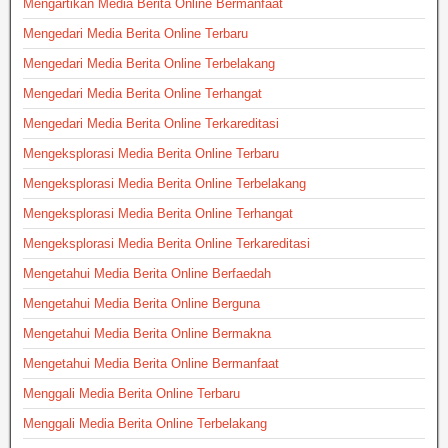
Mengartikan Media Berita Online Bermanfaat
Mengedari Media Berita Online Terbaru
Mengedari Media Berita Online Terbelakang
Mengedari Media Berita Online Terhangat
Mengedari Media Berita Online Terkareditasi
Mengeksplorasi Media Berita Online Terbaru
Mengeksplorasi Media Berita Online Terbelakang
Mengeksplorasi Media Berita Online Terhangat
Mengeksplorasi Media Berita Online Terkareditasi
Mengetahui Media Berita Online Berfaedah
Mengetahui Media Berita Online Berguna
Mengetahui Media Berita Online Bermakna
Mengetahui Media Berita Online Bermanfaat
Menggali Media Berita Online Terbaru
Menggali Media Berita Online Terbelakang