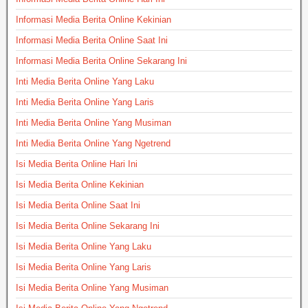
Informasi Media Berita Online Kekinian
Informasi Media Berita Online Saat Ini
Informasi Media Berita Online Sekarang Ini
Inti Media Berita Online Yang Laku
Inti Media Berita Online Yang Laris
Inti Media Berita Online Yang Musiman
Inti Media Berita Online Yang Ngetrend
Isi Media Berita Online Hari Ini
Isi Media Berita Online Kekinian
Isi Media Berita Online Saat Ini
Isi Media Berita Online Sekarang Ini
Isi Media Berita Online Yang Laku
Isi Media Berita Online Yang Laris
Isi Media Berita Online Yang Musiman