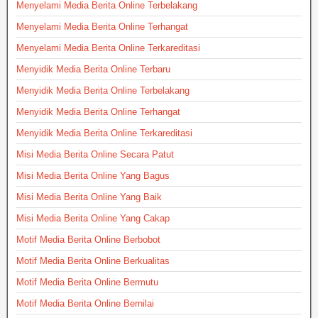
Menyelami Media Berita Online Terbelakang
Menyelami Media Berita Online Terhangat
Menyelami Media Berita Online Terkareditasi
Menyidik Media Berita Online Terbaru
Menyidik Media Berita Online Terbelakang
Menyidik Media Berita Online Terhangat
Menyidik Media Berita Online Terkareditasi
Misi Media Berita Online Secara Patut
Misi Media Berita Online Yang Bagus
Misi Media Berita Online Yang Baik
Misi Media Berita Online Yang Cakap
Motif Media Berita Online Berbobot
Motif Media Berita Online Berkualitas
Motif Media Berita Online Bermutu
Motif Media Berita Online Bernilai