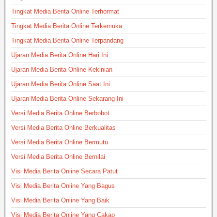
Tingkat Media Berita Online Terhormat
Tingkat Media Berita Online Terkemuka
Tingkat Media Berita Online Terpandang
Ujaran Media Berita Online Hari Ini
Ujaran Media Berita Online Kekinian
Ujaran Media Berita Online Saat Ini
Ujaran Media Berita Online Sekarang Ini
Versi Media Berita Online Berbobot
Versi Media Berita Online Berkualitas
Versi Media Berita Online Bermutu
Versi Media Berita Online Bernilai
Visi Media Berita Online Secara Patut
Visi Media Berita Online Yang Bagus
Visi Media Berita Online Yang Baik
Visi Media Berita Online Yang Cakap