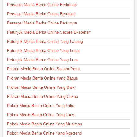
Persepsi Media Berita Online Berkesan
Persepsi Media Berita Online Bertapak
Persepsi Media Berita Online Bertumpu
Petunjuk Media Berita Online Secara Ekstensif
Petunjuk Media Berita Online Yang Lapang
Petunjuk Media Berita Online Yang Lebar
Petunjuk Media Berita Online Yang Luas
Pikiran Media Berita Online Secara Patut
Pikiran Media Berita Online Yang Bagus
Pikiran Media Berita Online Yang Baik
Pikiran Media Berita Online Yang Cakap
Pokok Media Berita Online Yang Laku
Pokok Media Berita Online Yang Laris
Pokok Media Berita Online Yang Musiman
Pokok Media Berita Online Yang Ngetrend