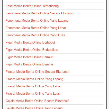
Fase Media Berita Online Terpandang
Fenomena Media Berita Online Secara Ekstensif
Fenomena Media Berita Online Yang Lapang
Fenomena Media Berita Online Yang Lebar
Fenomena Media Berita Online Yang Luas
Figur Media Berita Online Berbobot
Figur Media Berita Online Berkualitas
Figur Media Berita Online Bermutu
Figur Media Berita Online Bernilai
Firasat Media Berita Online Secara Ekstensif
Firasat Media Berita Online Yang Lapang
Firasat Media Berita Online Yang Lebar
Firasat Media Berita Online Yang Luas
Gejala Media Berita Online Secara Ekstensif
Gejala Media Berita Online Yang Lapang