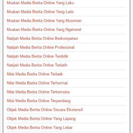
Muatan Media Berita Online Yang Laku
Muatan Media Berita Online Yang Laris
Muatan Media Berita Online Yang Musiman
Muatan Media Berita Online Yang Ngetrend
Natijah Media Berita Online Berkompeten
Natijah Media Berita Online Profesional
Natijah Media Berita Online Terdidik
Natijah Media Berita Online Terlatih
Nilai Media Berita Online Terbaik
Nilai Media Berita Online Terhormat
Nilai Media Berita Online Terkemuka
Nilai Media Berita Online Terpandang
Objek Media Berita Online Secara Ekstensif
Objek Media Berita Online Yang Lapang
Objek Media Berita Online Yang Lebar