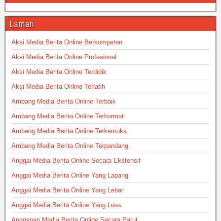
Laman
Aksi Media Berita Online Berkompeten
Aksi Media Berita Online Profesional
Aksi Media Berita Online Terdidik
Aksi Media Berita Online Terlatih
Ambang Media Berita Online Terbaik
Ambang Media Berita Online Terhormat
Ambang Media Berita Online Terkemuka
Ambang Media Berita Online Terpandang
Anggai Media Berita Online Secara Ekstensif
Anggai Media Berita Online Yang Lapang
Anggai Media Berita Online Yang Lebar
Anggai Media Berita Online Yang Luas
Anggapan Media Berita Online Secara Patut