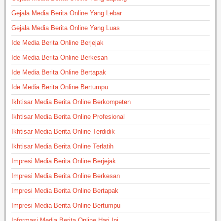
Gejala Media Berita Online Yang Lebar
Gejala Media Berita Online Yang Luas
Ide Media Berita Online Berjejak
Ide Media Berita Online Berkesan
Ide Media Berita Online Bertapak
Ide Media Berita Online Bertumpu
Ikhtisar Media Berita Online Berkompeten
Ikhtisar Media Berita Online Profesional
Ikhtisar Media Berita Online Terdidik
Ikhtisar Media Berita Online Terlatih
Impresi Media Berita Online Berjejak
Impresi Media Berita Online Berkesan
Impresi Media Berita Online Bertapak
Impresi Media Berita Online Bertumpu
Informasi Media Berita Online Hari Ini