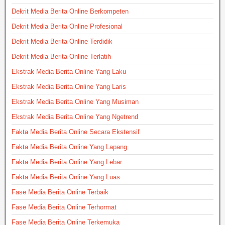
Dekrit Media Berita Online Berkompeten
Dekrit Media Berita Online Profesional
Dekrit Media Berita Online Terdidik
Dekrit Media Berita Online Terlatih
Ekstrak Media Berita Online Yang Laku
Ekstrak Media Berita Online Yang Laris
Ekstrak Media Berita Online Yang Musiman
Ekstrak Media Berita Online Yang Ngetrend
Fakta Media Berita Online Secara Ekstensif
Fakta Media Berita Online Yang Lapang
Fakta Media Berita Online Yang Lebar
Fakta Media Berita Online Yang Luas
Fase Media Berita Online Terbaik
Fase Media Berita Online Terhormat
Fase Media Berita Online Terkemuka