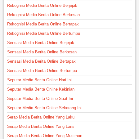
Rekognisi Media Berita Online Berjejak
Rekognisi Media Berita Online Berkesan
Rekognisi Media Berita Online Bertapak
Rekognisi Media Berita Online Bertumpu
Sensasi Media Berita Online Berjejak
Sensasi Media Berita Online Berkesan
Sensasi Media Berita Online Bertapak
Sensasi Media Berita Online Bertumpu
Seputar Media Berita Online Hari Ini
Seputar Media Berita Online Kekinian
Seputar Media Berita Online Saat Ini
Seputar Media Berita Online Sekarang Ini
Serap Media Berita Online Yang Laku
Serap Media Berita Online Yang Laris
Serap Media Berita Online Yang Musiman