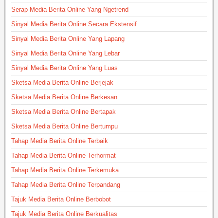
Serap Media Berita Online Yang Ngetrend
Sinyal Media Berita Online Secara Ekstensif
Sinyal Media Berita Online Yang Lapang
Sinyal Media Berita Online Yang Lebar
Sinyal Media Berita Online Yang Luas
Sketsa Media Berita Online Berjejak
Sketsa Media Berita Online Berkesan
Sketsa Media Berita Online Bertapak
Sketsa Media Berita Online Bertumpu
Tahap Media Berita Online Terbaik
Tahap Media Berita Online Terhormat
Tahap Media Berita Online Terkemuka
Tahap Media Berita Online Terpandang
Tajuk Media Berita Online Berbobot
Tajuk Media Berita Online Berkualitas