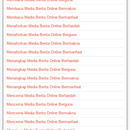
Membaca Media Berita Online Bermakna
Membaca Media Berita Online Bermanfaat
Menafsirkan Media Berita Online Berfaedah
Menafsirkan Media Berita Online Berguna
Menafsirkan Media Berita Online Bermakna
Menafsirkan Media Berita Online Bermanfaat
Menangkap Media Berita Online Berfaedah
Menangkap Media Berita Online Berguna
Menangkap Media Berita Online Bermakna
Menangkap Media Berita Online Bermanfaat
Mencerna Media Berita Online Berfaedah
Mencerna Media Berita Online Berguna
Mencerna Media Berita Online Bermakna
Mencerna Media Berita Online Bermanfaat