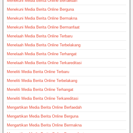
Menekuni Media Berita Online Berfaedah
Menekuni Media Berita Online Berguna
Menekuni Media Berita Online Bermakna
Menekuni Media Berita Online Bermanfaat
Menelaah Media Berita Online Terbaru
Menelaah Media Berita Online Terbelakang
Menelaah Media Berita Online Terhangat
Menelaah Media Berita Online Terkareditasi
Meneliti Media Berita Online Terbaru
Meneliti Media Berita Online Terbelakang
Meneliti Media Berita Online Terhangat
Meneliti Media Berita Online Terkareditasi
Mengartikan Media Berita Online Berfaedah
Mengartikan Media Berita Online Berguna
Mengartikan Media Berita Online Bermakna