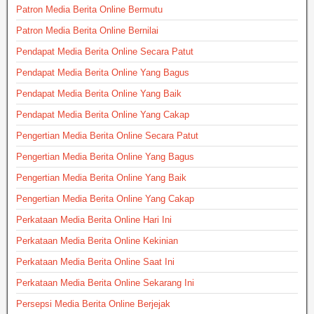
Patron Media Berita Online Bermutu
Patron Media Berita Online Bernilai
Pendapat Media Berita Online Secara Patut
Pendapat Media Berita Online Yang Bagus
Pendapat Media Berita Online Yang Baik
Pendapat Media Berita Online Yang Cakap
Pengertian Media Berita Online Secara Patut
Pengertian Media Berita Online Yang Bagus
Pengertian Media Berita Online Yang Baik
Pengertian Media Berita Online Yang Cakap
Perkataan Media Berita Online Hari Ini
Perkataan Media Berita Online Kekinian
Perkataan Media Berita Online Saat Ini
Perkataan Media Berita Online Sekarang Ini
Persepsi Media Berita Online Berjejak