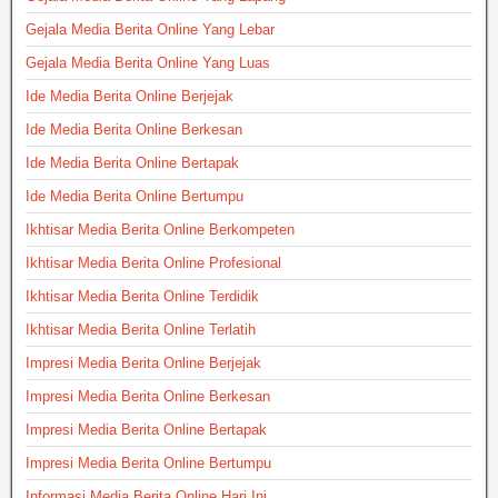
Gejala Media Berita Online Yang Lebar
Gejala Media Berita Online Yang Luas
Ide Media Berita Online Berjejak
Ide Media Berita Online Berkesan
Ide Media Berita Online Bertapak
Ide Media Berita Online Bertumpu
Ikhtisar Media Berita Online Berkompeten
Ikhtisar Media Berita Online Profesional
Ikhtisar Media Berita Online Terdidik
Ikhtisar Media Berita Online Terlatih
Impresi Media Berita Online Berjejak
Impresi Media Berita Online Berkesan
Impresi Media Berita Online Bertapak
Impresi Media Berita Online Bertumpu
Informasi Media Berita Online Hari Ini