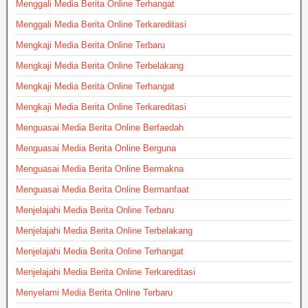
Menggali Media Berita Online Terhangat
Menggali Media Berita Online Terkareditasi
Mengkaji Media Berita Online Terbaru
Mengkaji Media Berita Online Terbelakang
Mengkaji Media Berita Online Terhangat
Mengkaji Media Berita Online Terkareditasi
Menguasai Media Berita Online Berfaedah
Menguasai Media Berita Online Berguna
Menguasai Media Berita Online Bermakna
Menguasai Media Berita Online Bermanfaat
Menjelajahi Media Berita Online Terbaru
Menjelajahi Media Berita Online Terbelakang
Menjelajahi Media Berita Online Terhangat
Menjelajahi Media Berita Online Terkareditasi
Menyelami Media Berita Online Terbaru