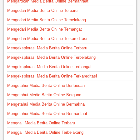
Mengartikan Media Berita Online Bermanfaat
Mengedari Media Berita Online Terbaru
Mengedari Media Berita Online Terbelakang
Mengedari Media Berita Online Terhangat
Mengedari Media Berita Online Terkareditasi
Mengeksplorasi Media Berita Online Terbaru
Mengeksplorasi Media Berita Online Terbelakang
Mengeksplorasi Media Berita Online Terhangat
Mengeksplorasi Media Berita Online Terkareditasi
Mengetahui Media Berita Online Berfaedah
Mengetahui Media Berita Online Berguna
Mengetahui Media Berita Online Bermakna
Mengetahui Media Berita Online Bermanfaat
Menggali Media Berita Online Terbaru
Menggali Media Berita Online Terbelakang