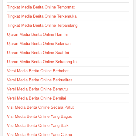
Tingkat Media Berita Online Terhormat
Tingkat Media Berita Online Terkemuka
Tingkat Media Berita Online Terpandang
Ujaran Media Berita Online Hari Ini
Ujaran Media Berita Online Kekinian
Ujaran Media Berita Online Saat Ini
Ujaran Media Berita Online Sekarang Ini
Versi Media Berita Online Berbobot
Versi Media Berita Online Berkualitas
Versi Media Berita Online Bermutu
Versi Media Berita Online Bernilai
Visi Media Berita Online Secara Patut
Visi Media Berita Online Yang Bagus
Visi Media Berita Online Yang Baik
Visi Media Berita Online Yang Cakap