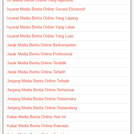
Isi Media Berita Online Yang Ngetrend
Isyarat Media Berita Online Secara Ekstensif
Isyarat Media Berita Online Yang Lapang
Isyarat Media Berita Online Yang Lebar
Isyarat Media Berita Online Yang Luas
Jarak Media Berita Online Berkompeten
Jarak Media Berita Online Profesional
Jarak Media Berita Online Terdidik
Jarak Media Berita Online Terlatih
Jenjang Media Berita Online Terbaik
Jenjang Media Berita Online Terhormat
Jenjang Media Berita Online Terkemuka
Jenjang Media Berita Online Terpandang
Kabar Media Berita Online Hari Ini
Kabar Media Berita Online Kekinian