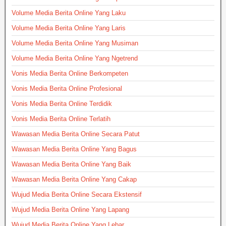
Volume Media Berita Online Yang Laku
Volume Media Berita Online Yang Laris
Volume Media Berita Online Yang Musiman
Volume Media Berita Online Yang Ngetrend
Vonis Media Berita Online Berkompeten
Vonis Media Berita Online Profesional
Vonis Media Berita Online Terdidik
Vonis Media Berita Online Terlatih
Wawasan Media Berita Online Secara Patut
Wawasan Media Berita Online Yang Bagus
Wawasan Media Berita Online Yang Baik
Wawasan Media Berita Online Yang Cakap
Wujud Media Berita Online Secara Ekstensif
Wujud Media Berita Online Yang Lapang
Wujud Media Berita Online Yang Lebar