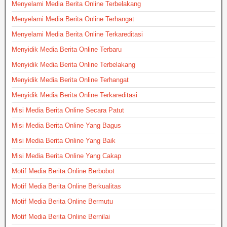
Menyelami Media Berita Online Terbelakang
Menyelami Media Berita Online Terhangat
Menyelami Media Berita Online Terkareditasi
Menyidik Media Berita Online Terbaru
Menyidik Media Berita Online Terbelakang
Menyidik Media Berita Online Terhangat
Menyidik Media Berita Online Terkareditasi
Misi Media Berita Online Secara Patut
Misi Media Berita Online Yang Bagus
Misi Media Berita Online Yang Baik
Misi Media Berita Online Yang Cakap
Motif Media Berita Online Berbobot
Motif Media Berita Online Berkualitas
Motif Media Berita Online Bermutu
Motif Media Berita Online Bernilai