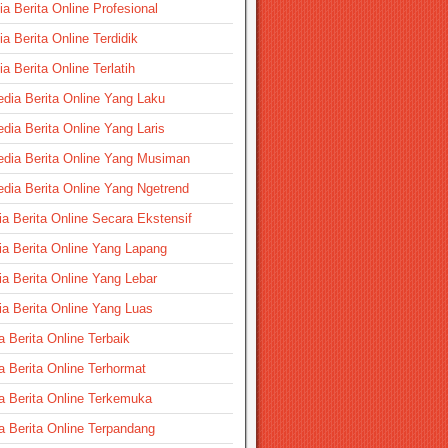
ia Berita Online Profesional
a Berita Online Terdidik
a Berita Online Terlatih
dia Berita Online Yang Laku
dia Berita Online Yang Laris
dia Berita Online Yang Musiman
dia Berita Online Yang Ngetrend
a Berita Online Secara Ekstensif
a Berita Online Yang Lapang
a Berita Online Yang Lebar
a Berita Online Yang Luas
 Berita Online Terbaik
 Berita Online Terhormat
 Berita Online Terkemuka
 Berita Online Terpandang