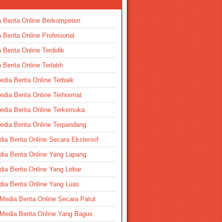
 Berita Online Berkompeten
 Berita Online Profesional
 Berita Online Terdidik
Berita Online Terlatih
ia Berita Online Terbaik
ia Berita Online Terhormat
dia Berita Online Terkemuka
dia Berita Online Terpandang
ia Berita Online Secara Ekstensif
ia Berita Online Yang Lapang
ia Berita Online Yang Lebar
ia Berita Online Yang Luas
edia Berita Online Secara Patut
Media Berita Online Yang Bagus