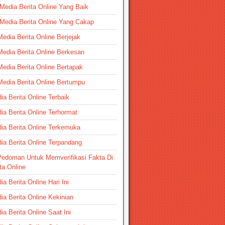
edia Berita Online Yang Baik
Media Berita Online Yang Cakap
Media Berita Online Berjejak
Media Berita Online Berkesan
Media Berita Online Bertapak
Media Berita Online Bertumpu
a Berita Online Terbaik
a Berita Online Terhormat
ia Berita Online Terkemuka
a Berita Online Terpandang
Pedoman Untuk Memverifikasi Fakta Di
ta Online
a Berita Online Hari Ini
ia Berita Online Kekinian
ia Berita Online Saat Ini