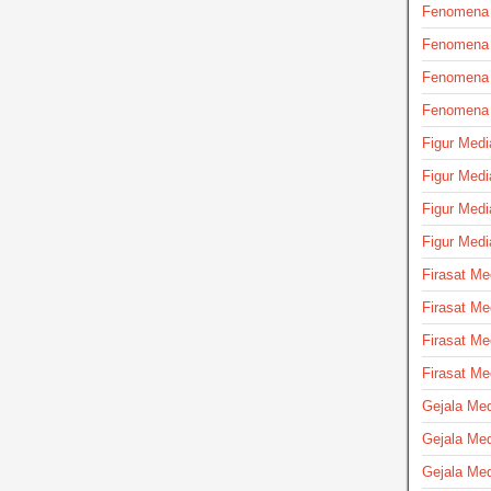
Fenomena M
Fenomena 
Fenomena 
Fenomena 
Figur Medi
Figur Medi
Figur Medi
Figur Media
Firasat Me
Firasat Me
Firasat Me
Firasat Me
Gejala Med
Gejala Med
Gejala Med