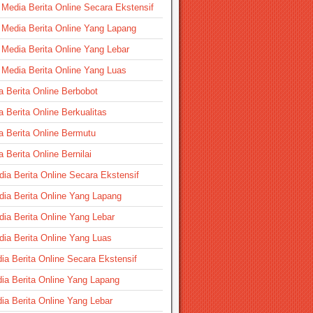
edia Berita Online Secara Ekstensif
Media Berita Online Yang Lapang
Media Berita Online Yang Lebar
Media Berita Online Yang Luas
a Berita Online Berbobot
a Berita Online Berkualitas
a Berita Online Bermutu
 Berita Online Bernilai
dia Berita Online Secara Ekstensif
dia Berita Online Yang Lapang
dia Berita Online Yang Lebar
dia Berita Online Yang Luas
ia Berita Online Secara Ekstensif
ia Berita Online Yang Lapang
ia Berita Online Yang Lebar