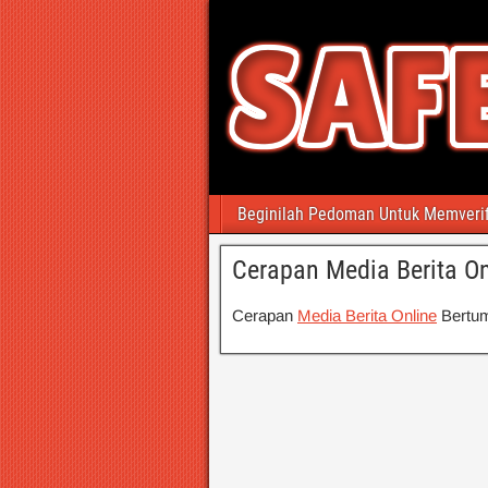
Beginilah Pedoman Untuk Memverifi
Cerapan Media Berita O
Cerapan
Media Berita Online
Bertu