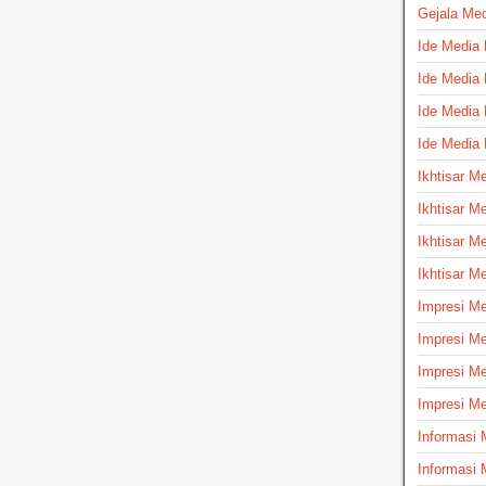
Gejala Med
Ide Media 
Ide Media 
Ide Media 
Ide Media 
Ikhtisar M
Ikhtisar Me
Ikhtisar Me
Ikhtisar Me
Impresi Me
Impresi Me
Impresi Me
Impresi Me
Informasi M
Informasi 