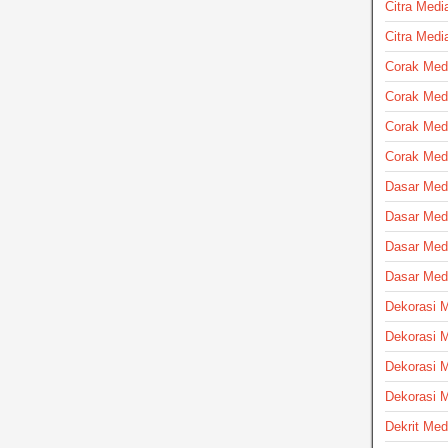
Citra Medi
Citra Medi
Corak Medi
Corak Medi
Corak Medi
Corak Medi
Dasar Medi
Dasar Medi
Dasar Medi
Dasar Medi
Dekorasi M
Dekorasi M
Dekorasi M
Dekorasi M
Dekrit Med