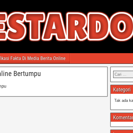
kasi Fakta Di Media Berita Online
nline Bertumpu
mpu
Kategori
Tak ada ka
Komentar