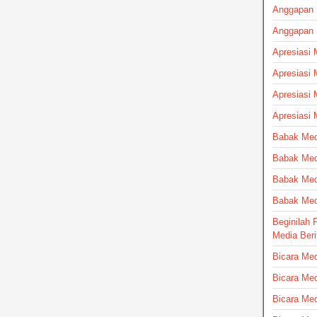
Anggapan M
Anggapan 
Apresiasi 
Apresiasi 
Apresiasi 
Apresiasi 
Babak Medi
Babak Medi
Babak Med
Babak Medi
Beginilah 
Media Beri
Bicara Medi
Bicara Med
Bicara Med