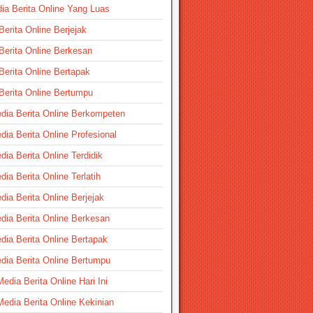
ia Berita Online Yang Luas
Berita Online Berjejak
Berita Online Berkesan
Berita Online Bertapak
Berita Online Bertumpu
edia Berita Online Berkompeten
dia Berita Online Profesional
dia Berita Online Terdidik
dia Berita Online Terlatih
dia Berita Online Berjejak
dia Berita Online Berkesan
dia Berita Online Bertapak
dia Berita Online Bertumpu
edia Berita Online Hari Ini
Media Berita Online Kekinian