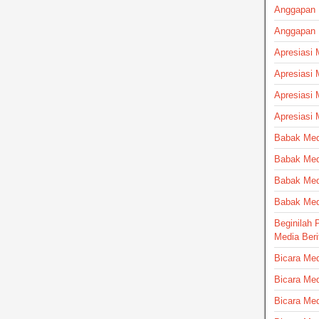
Anggapan M
Anggapan 
Apresiasi 
Apresiasi 
Apresiasi 
Apresiasi 
Babak Medi
Babak Medi
Babak Med
Babak Medi
Beginilah 
Media Beri
Bicara Medi
Bicara Med
Bicara Med