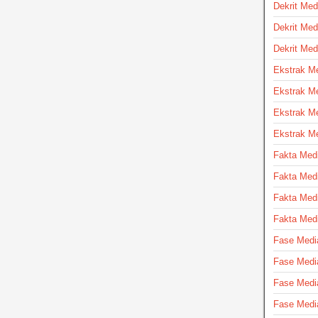
Dekrit Med
Dekrit Medi
Dekrit Medi
Ekstrak Me
Ekstrak Me
Ekstrak Me
Ekstrak Me
Fakta Medi
Fakta Medi
Fakta Medi
Fakta Medi
Fase Media
Fase Media
Fase Media
Fase Media