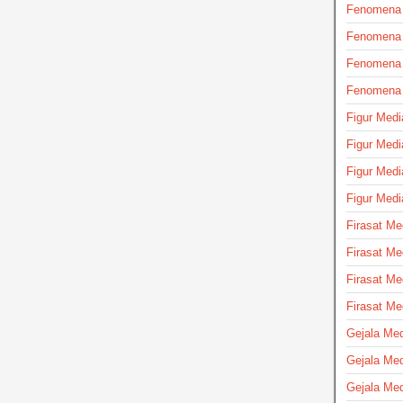
Fenomena M
Fenomena 
Fenomena 
Fenomena 
Figur Medi
Figur Medi
Figur Medi
Figur Media
Firasat Me
Firasat Me
Firasat Me
Firasat Me
Gejala Med
Gejala Med
Gejala Med