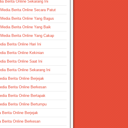
ia Berita Online Sekarang Ini
Media Berita Online Secara Patut
Media Berita Online Yang Bagus
Media Berita Online Yang Baik
Media Berita Online Yang Cakap
ia Berita Online Hari Ini
dia Berita Online Kekinian
dia Berita Online Saat Ini
dia Berita Online Sekarang Ini
dia Berita Online Berjejak
dia Berita Online Berkesan
dia Berita Online Bertapak
dia Berita Online Bertumpu
 Berita Online Berjejak
a Berita Online Berkesan