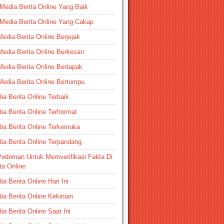
edia Berita Online Yang Baik
Media Berita Online Yang Cakap
Media Berita Online Berjejak
Media Berita Online Berkesan
Media Berita Online Bertapak
Media Berita Online Bertumpu
a Berita Online Terbaik
a Berita Online Terhormat
ia Berita Online Terkemuka
a Berita Online Terpandang
Pedoman Untuk Memverifikasi Fakta Di
ta Online
a Berita Online Hari Ini
ia Berita Online Kekinian
ia Berita Online Saat Ini