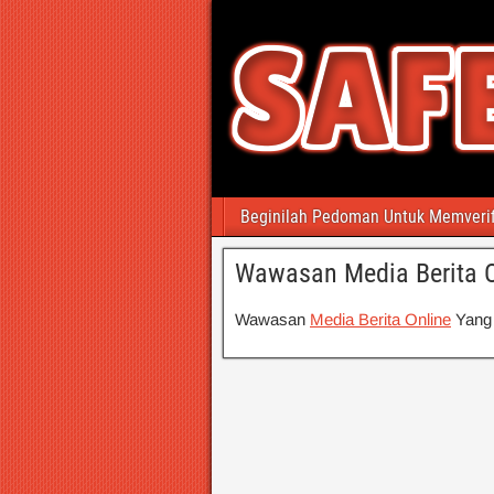
Beginilah Pedoman Untuk Memverifi
Wawasan Media Berita 
Wawasan
Media Berita Online
Yang