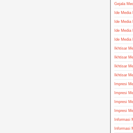
Gejala Med
Ide Media 
Ide Media 
Ide Media 
Ide Media 
Ikhtisar M
Ikhtisar Me
Ikhtisar Me
Ikhtisar Me
Impresi Me
Impresi Me
Impresi Me
Impresi Me
Informasi M
Informasi 