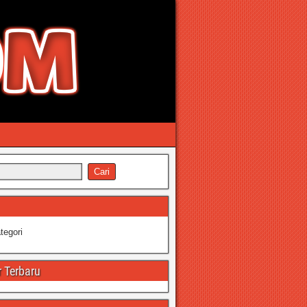
tegori
 Terbaru