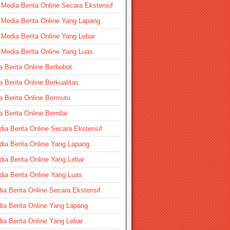
edia Berita Online Secara Ekstensif
Media Berita Online Yang Lapang
Media Berita Online Yang Lebar
Media Berita Online Yang Luas
a Berita Online Berbobot
a Berita Online Berkualitas
a Berita Online Bermutu
 Berita Online Bernilai
dia Berita Online Secara Ekstensif
dia Berita Online Yang Lapang
dia Berita Online Yang Lebar
dia Berita Online Yang Luas
ia Berita Online Secara Ekstensif
ia Berita Online Yang Lapang
ia Berita Online Yang Lebar