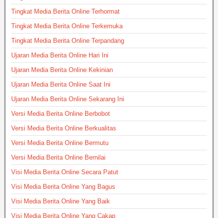
Tingkat Media Berita Online Terhormat
Tingkat Media Berita Online Terkemuka
Tingkat Media Berita Online Terpandang
Ujaran Media Berita Online Hari Ini
Ujaran Media Berita Online Kekinian
Ujaran Media Berita Online Saat Ini
Ujaran Media Berita Online Sekarang Ini
Versi Media Berita Online Berbobot
Versi Media Berita Online Berkualitas
Versi Media Berita Online Bermutu
Versi Media Berita Online Bernilai
Visi Media Berita Online Secara Patut
Visi Media Berita Online Yang Bagus
Visi Media Berita Online Yang Baik
Visi Media Berita Online Yang Cakap