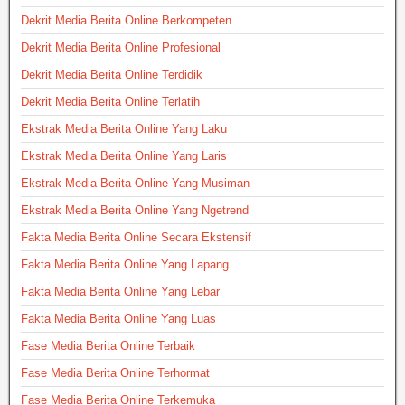
Dekrit Media Berita Online Berkompeten
Dekrit Media Berita Online Profesional
Dekrit Media Berita Online Terdidik
Dekrit Media Berita Online Terlatih
Ekstrak Media Berita Online Yang Laku
Ekstrak Media Berita Online Yang Laris
Ekstrak Media Berita Online Yang Musiman
Ekstrak Media Berita Online Yang Ngetrend
Fakta Media Berita Online Secara Ekstensif
Fakta Media Berita Online Yang Lapang
Fakta Media Berita Online Yang Lebar
Fakta Media Berita Online Yang Luas
Fase Media Berita Online Terbaik
Fase Media Berita Online Terhormat
Fase Media Berita Online Terkemuka