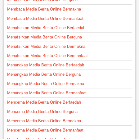
Membaca Media Berita Online Bermakna
Membaca Media Berita Online Bermanfaat
Menafsirkan Media Berita Online Berfaedah
Menafsirkan Media Berita Online Berguna
Menafsirkan Media Berita Online Bermakna
Menafsirkan Media Berita Online Bermanfaat
Menangkap Media Berita Online Berfaedah
Menangkap Media Berita Online Berguna
Menangkap Media Berita Online Bermakna
Menangkap Media Berita Online Bermanfaat
Mencerna Media Berita Online Berfaedah
Mencerna Media Berita Online Berguna
Mencerna Media Berita Online Bermakna
Mencerna Media Berita Online Bermanfaat