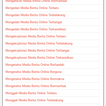
Mengartikan Media Berita Online Bermanfaat
Mengedari Media Berita Online Terbaru
Mengedari Media Berita Online Terbelakang
Mengedari Media Berita Online Terhangat
Mengedari Media Berita Online Terkareditasi
Mengeksplorasi Media Berita Online Terbaru
Mengeksplorasi Media Berita Online Terbelakang
Mengeksplorasi Media Berita Online Terhangat
Mengeksplorasi Media Berita Online Terkareditasi
Mengetahui Media Berita Online Berfaedah
Mengetahui Media Berita Online Berguna
Mengetahui Media Berita Online Bermakna
Mengetahui Media Berita Online Bermanfaat
Menggali Media Berita Online Terbaru
Menggali Media Berita Online Terbelakang