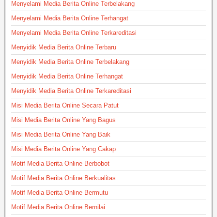
Menyelami Media Berita Online Terbelakang
Menyelami Media Berita Online Terhangat
Menyelami Media Berita Online Terkareditasi
Menyidik Media Berita Online Terbaru
Menyidik Media Berita Online Terbelakang
Menyidik Media Berita Online Terhangat
Menyidik Media Berita Online Terkareditasi
Misi Media Berita Online Secara Patut
Misi Media Berita Online Yang Bagus
Misi Media Berita Online Yang Baik
Misi Media Berita Online Yang Cakap
Motif Media Berita Online Berbobot
Motif Media Berita Online Berkualitas
Motif Media Berita Online Bermutu
Motif Media Berita Online Bernilai