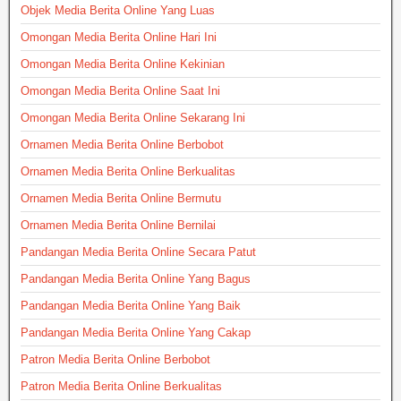
Objek Media Berita Online Yang Luas
Omongan Media Berita Online Hari Ini
Omongan Media Berita Online Kekinian
Omongan Media Berita Online Saat Ini
Omongan Media Berita Online Sekarang Ini
Ornamen Media Berita Online Berbobot
Ornamen Media Berita Online Berkualitas
Ornamen Media Berita Online Bermutu
Ornamen Media Berita Online Bernilai
Pandangan Media Berita Online Secara Patut
Pandangan Media Berita Online Yang Bagus
Pandangan Media Berita Online Yang Baik
Pandangan Media Berita Online Yang Cakap
Patron Media Berita Online Berbobot
Patron Media Berita Online Berkualitas