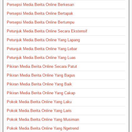
Persepsi Media Berita Online Berkesan
Persepsi Media Berita Online Bertapak
Persepsi Media Berita Online Bertumpu
Petunjuk Media Berita Online Secara Ekstensif
Petunjuk Media Berita Online Yang Lapang
Petunjuk Media Berita Online Yang Lebar
Petunjuk Media Berita Online Yang Luas
Pikiran Media Berita Online Secara Patut
Pikiran Media Berita Online Yang Bagus
Pikiran Media Berita Online Yang Baik
Pikiran Media Berita Online Yang Cakap
Pokok Media Berita Online Yang Laku
Pokok Media Berita Online Yang Laris
Pokok Media Berita Online Yang Musiman
Pokok Media Berita Online Yang Ngetrend