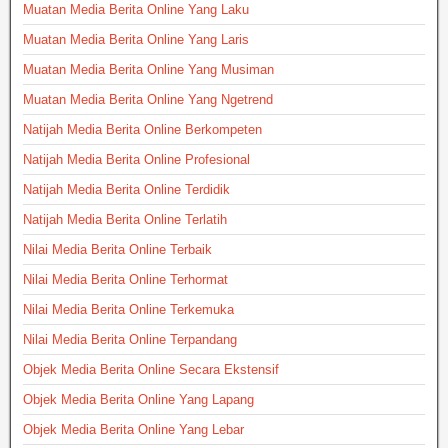
Muatan Media Berita Online Yang Laku
Muatan Media Berita Online Yang Laris
Muatan Media Berita Online Yang Musiman
Muatan Media Berita Online Yang Ngetrend
Natijah Media Berita Online Berkompeten
Natijah Media Berita Online Profesional
Natijah Media Berita Online Terdidik
Natijah Media Berita Online Terlatih
Nilai Media Berita Online Terbaik
Nilai Media Berita Online Terhormat
Nilai Media Berita Online Terkemuka
Nilai Media Berita Online Terpandang
Objek Media Berita Online Secara Ekstensif
Objek Media Berita Online Yang Lapang
Objek Media Berita Online Yang Lebar