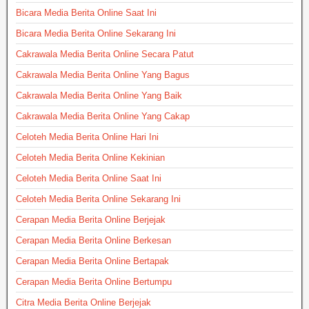
Bicara Media Berita Online Saat Ini
Bicara Media Berita Online Sekarang Ini
Cakrawala Media Berita Online Secara Patut
Cakrawala Media Berita Online Yang Bagus
Cakrawala Media Berita Online Yang Baik
Cakrawala Media Berita Online Yang Cakap
Celoteh Media Berita Online Hari Ini
Celoteh Media Berita Online Kekinian
Celoteh Media Berita Online Saat Ini
Celoteh Media Berita Online Sekarang Ini
Cerapan Media Berita Online Berjejak
Cerapan Media Berita Online Berkesan
Cerapan Media Berita Online Bertapak
Cerapan Media Berita Online Bertumpu
Citra Media Berita Online Berjejak