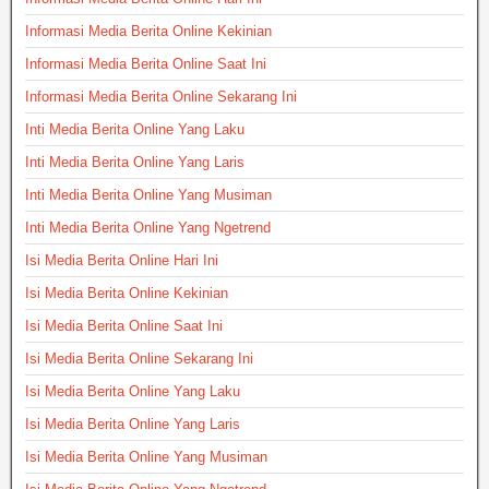
Informasi Media Berita Online Kekinian
Informasi Media Berita Online Saat Ini
Informasi Media Berita Online Sekarang Ini
Inti Media Berita Online Yang Laku
Inti Media Berita Online Yang Laris
Inti Media Berita Online Yang Musiman
Inti Media Berita Online Yang Ngetrend
Isi Media Berita Online Hari Ini
Isi Media Berita Online Kekinian
Isi Media Berita Online Saat Ini
Isi Media Berita Online Sekarang Ini
Isi Media Berita Online Yang Laku
Isi Media Berita Online Yang Laris
Isi Media Berita Online Yang Musiman