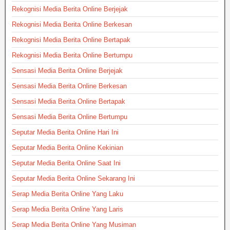
Rekognisi Media Berita Online Berjejak
Rekognisi Media Berita Online Berkesan
Rekognisi Media Berita Online Bertapak
Rekognisi Media Berita Online Bertumpu
Sensasi Media Berita Online Berjejak
Sensasi Media Berita Online Berkesan
Sensasi Media Berita Online Bertapak
Sensasi Media Berita Online Bertumpu
Seputar Media Berita Online Hari Ini
Seputar Media Berita Online Kekinian
Seputar Media Berita Online Saat Ini
Seputar Media Berita Online Sekarang Ini
Serap Media Berita Online Yang Laku
Serap Media Berita Online Yang Laris
Serap Media Berita Online Yang Musiman