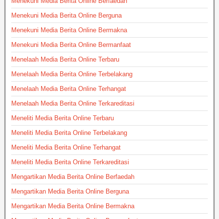
Menekuni Media Berita Online Berfaedah
Menekuni Media Berita Online Berguna
Menekuni Media Berita Online Bermakna
Menekuni Media Berita Online Bermanfaat
Menelaah Media Berita Online Terbaru
Menelaah Media Berita Online Terbelakang
Menelaah Media Berita Online Terhangat
Menelaah Media Berita Online Terkareditasi
Meneliti Media Berita Online Terbaru
Meneliti Media Berita Online Terbelakang
Meneliti Media Berita Online Terhangat
Meneliti Media Berita Online Terkareditasi
Mengartikan Media Berita Online Berfaedah
Mengartikan Media Berita Online Berguna
Mengartikan Media Berita Online Bermakna