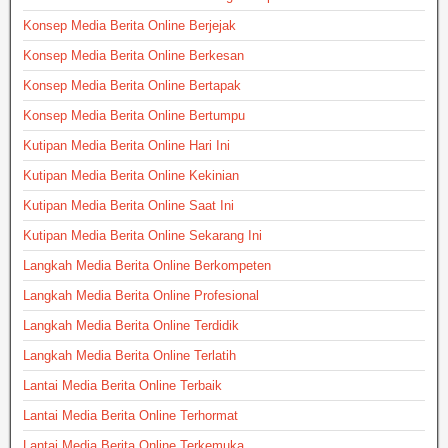
Konsep Media Berita Online Berjejak
Konsep Media Berita Online Berkesan
Konsep Media Berita Online Bertapak
Konsep Media Berita Online Bertumpu
Kutipan Media Berita Online Hari Ini
Kutipan Media Berita Online Kekinian
Kutipan Media Berita Online Saat Ini
Kutipan Media Berita Online Sekarang Ini
Langkah Media Berita Online Berkompeten
Langkah Media Berita Online Profesional
Langkah Media Berita Online Terdidik
Langkah Media Berita Online Terlatih
Lantai Media Berita Online Terbaik
Lantai Media Berita Online Terhormat
Lantai Media Berita Online Terkemuka