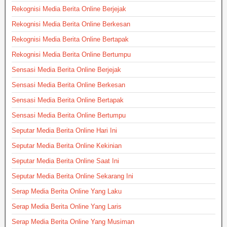
Rekognisi Media Berita Online Berjejak
Rekognisi Media Berita Online Berkesan
Rekognisi Media Berita Online Bertapak
Rekognisi Media Berita Online Bertumpu
Sensasi Media Berita Online Berjejak
Sensasi Media Berita Online Berkesan
Sensasi Media Berita Online Bertapak
Sensasi Media Berita Online Bertumpu
Seputar Media Berita Online Hari Ini
Seputar Media Berita Online Kekinian
Seputar Media Berita Online Saat Ini
Seputar Media Berita Online Sekarang Ini
Serap Media Berita Online Yang Laku
Serap Media Berita Online Yang Laris
Serap Media Berita Online Yang Musiman