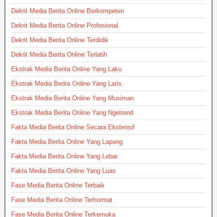
Dekrit Media Berita Online Berkompeten
Dekrit Media Berita Online Profesional
Dekrit Media Berita Online Terdidik
Dekrit Media Berita Online Terlatih
Ekstrak Media Berita Online Yang Laku
Ekstrak Media Berita Online Yang Laris
Ekstrak Media Berita Online Yang Musiman
Ekstrak Media Berita Online Yang Ngetrend
Fakta Media Berita Online Secara Ekstensif
Fakta Media Berita Online Yang Lapang
Fakta Media Berita Online Yang Lebar
Fakta Media Berita Online Yang Luas
Fase Media Berita Online Terbaik
Fase Media Berita Online Terhormat
Fase Media Berita Online Terkemuka