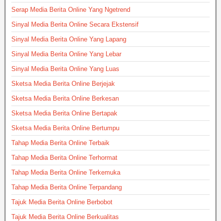
Serap Media Berita Online Yang Ngetrend
Sinyal Media Berita Online Secara Ekstensif
Sinyal Media Berita Online Yang Lapang
Sinyal Media Berita Online Yang Lebar
Sinyal Media Berita Online Yang Luas
Sketsa Media Berita Online Berjejak
Sketsa Media Berita Online Berkesan
Sketsa Media Berita Online Bertapak
Sketsa Media Berita Online Bertumpu
Tahap Media Berita Online Terbaik
Tahap Media Berita Online Terhormat
Tahap Media Berita Online Terkemuka
Tahap Media Berita Online Terpandang
Tajuk Media Berita Online Berbobot
Tajuk Media Berita Online Berkualitas