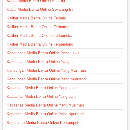
Kabar Media Berita Online Saat Ini
Kabar Media Berita Online Sekarang Ini
Kaliber Media Berita Online Terbaik
Kaliber Media Berita Online Terhormat
Kaliber Media Berita Online Terkemuka
Kaliber Media Berita Online Terpandang
Kandungan Media Berita Online Yang Laku
Kandungan Media Berita Online Yang Laris
Kandungan Media Berita Online Yang Musiman
Kandungan Media Berita Online Yang Ngetrend
Kapasitas Media Berita Online Yang Laku
Kapasitas Media Berita Online Yang Laris
Kapasitas Media Berita Online Yang Musiman
Kapasitas Media Berita Online Yang Ngetrend
Keputusan Media Berita Online Berkompeten