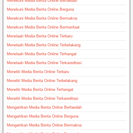
Menekuni Media Berita Online Berfaedah
Menekuni Media Berita Online Berguna
Menekuni Media Berita Online Bermakna
Menekuni Media Berita Online Bermanfaat
Menelaah Media Berita Online Terbaru
Menelaah Media Berita Online Terbelakang
Menelaah Media Berita Online Terhangat
Menelaah Media Berita Online Terkareditasi
Meneliti Media Berita Online Terbaru
Meneliti Media Berita Online Terbelakang
Meneliti Media Berita Online Terhangat
Meneliti Media Berita Online Terkareditasi
Mengartikan Media Berita Online Berfaedah
Mengartikan Media Berita Online Berguna
Mengartikan Media Berita Online Bermakna