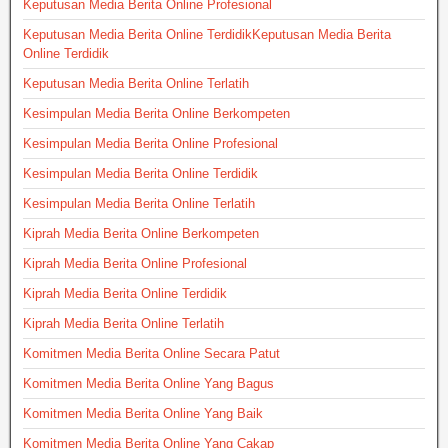
Keputusan Media Berita Online Profesional
Keputusan Media Berita Online TerdidikKeputusan Media Berita
Online Terdidik
Keputusan Media Berita Online Terlatih
Kesimpulan Media Berita Online Berkompeten
Kesimpulan Media Berita Online Profesional
Kesimpulan Media Berita Online Terdidik
Kesimpulan Media Berita Online Terlatih
Kiprah Media Berita Online Berkompeten
Kiprah Media Berita Online Profesional
Kiprah Media Berita Online Terdidik
Kiprah Media Berita Online Terlatih
Komitmen Media Berita Online Secara Patut
Komitmen Media Berita Online Yang Bagus
Komitmen Media Berita Online Yang Baik
Komitmen Media Berita Online Yang Cakap