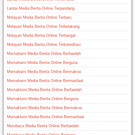
Lantai Media Berita Online Terpandang
Melayari Media Berita Online Terbaru
Melayari Media Berita Online Terbelakang
Melayari Media Berita Online Terhangat
Melayari Media Berita Online Terkareditasi
Memahami Media Berita Online Berfaedah
Memahami Media Berita Online Berguna
Memahami Media Berita Online Bermakna
Memahami Media Berita Online Bermanfaat
Memaklumi Media Berita Online Berfaedah
Memaklumi Media Berita Online Berguna
Memaklumi Media Berita Online Bermakna
Memaklumi Media Berita Online Bermanfaat
Membaca Media Berita Online Berfaedah
Membaca Media Berita Online Berguna