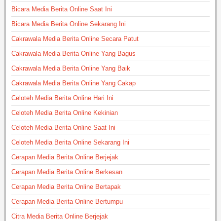
Bicara Media Berita Online Saat Ini
Bicara Media Berita Online Sekarang Ini
Cakrawala Media Berita Online Secara Patut
Cakrawala Media Berita Online Yang Bagus
Cakrawala Media Berita Online Yang Baik
Cakrawala Media Berita Online Yang Cakap
Celoteh Media Berita Online Hari Ini
Celoteh Media Berita Online Kekinian
Celoteh Media Berita Online Saat Ini
Celoteh Media Berita Online Sekarang Ini
Cerapan Media Berita Online Berjejak
Cerapan Media Berita Online Berkesan
Cerapan Media Berita Online Bertapak
Cerapan Media Berita Online Bertumpu
Citra Media Berita Online Berjejak