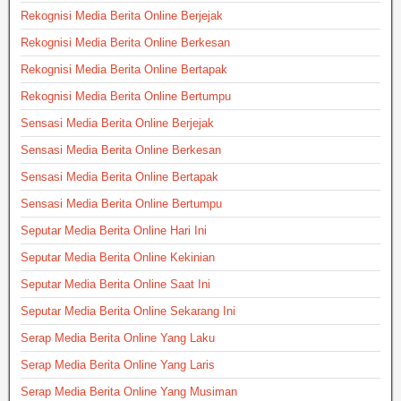
Rekognisi Media Berita Online Berjejak
Rekognisi Media Berita Online Berkesan
Rekognisi Media Berita Online Bertapak
Rekognisi Media Berita Online Bertumpu
Sensasi Media Berita Online Berjejak
Sensasi Media Berita Online Berkesan
Sensasi Media Berita Online Bertapak
Sensasi Media Berita Online Bertumpu
Seputar Media Berita Online Hari Ini
Seputar Media Berita Online Kekinian
Seputar Media Berita Online Saat Ini
Seputar Media Berita Online Sekarang Ini
Serap Media Berita Online Yang Laku
Serap Media Berita Online Yang Laris
Serap Media Berita Online Yang Musiman