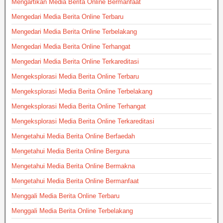
Mengartikan Media Berita Online Bermanfaat
Mengedari Media Berita Online Terbaru
Mengedari Media Berita Online Terbelakang
Mengedari Media Berita Online Terhangat
Mengedari Media Berita Online Terkareditasi
Mengeksplorasi Media Berita Online Terbaru
Mengeksplorasi Media Berita Online Terbelakang
Mengeksplorasi Media Berita Online Terhangat
Mengeksplorasi Media Berita Online Terkareditasi
Mengetahui Media Berita Online Berfaedah
Mengetahui Media Berita Online Berguna
Mengetahui Media Berita Online Bermakna
Mengetahui Media Berita Online Bermanfaat
Menggali Media Berita Online Terbaru
Menggali Media Berita Online Terbelakang