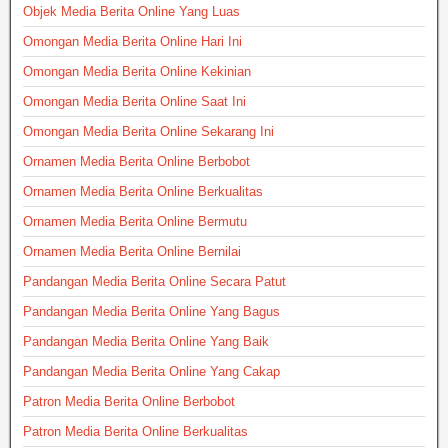
Objek Media Berita Online Yang Luas
Omongan Media Berita Online Hari Ini
Omongan Media Berita Online Kekinian
Omongan Media Berita Online Saat Ini
Omongan Media Berita Online Sekarang Ini
Ornamen Media Berita Online Berbobot
Ornamen Media Berita Online Berkualitas
Ornamen Media Berita Online Bermutu
Ornamen Media Berita Online Bernilai
Pandangan Media Berita Online Secara Patut
Pandangan Media Berita Online Yang Bagus
Pandangan Media Berita Online Yang Baik
Pandangan Media Berita Online Yang Cakap
Patron Media Berita Online Berbobot
Patron Media Berita Online Berkualitas