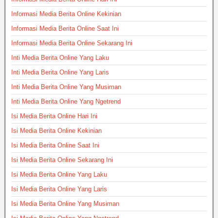
Informasi Media Berita Online Kekinian
Informasi Media Berita Online Saat Ini
Informasi Media Berita Online Sekarang Ini
Inti Media Berita Online Yang Laku
Inti Media Berita Online Yang Laris
Inti Media Berita Online Yang Musiman
Inti Media Berita Online Yang Ngetrend
Isi Media Berita Online Hari Ini
Isi Media Berita Online Kekinian
Isi Media Berita Online Saat Ini
Isi Media Berita Online Sekarang Ini
Isi Media Berita Online Yang Laku
Isi Media Berita Online Yang Laris
Isi Media Berita Online Yang Musiman