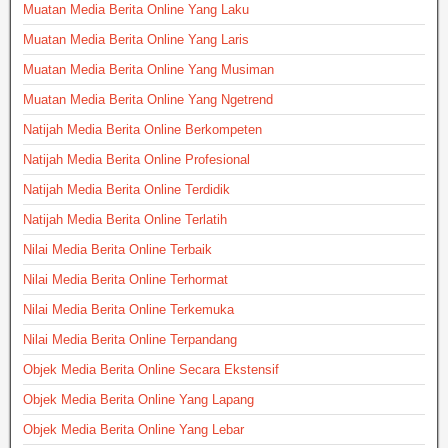
Muatan Media Berita Online Yang Laku
Muatan Media Berita Online Yang Laris
Muatan Media Berita Online Yang Musiman
Muatan Media Berita Online Yang Ngetrend
Natijah Media Berita Online Berkompeten
Natijah Media Berita Online Profesional
Natijah Media Berita Online Terdidik
Natijah Media Berita Online Terlatih
Nilai Media Berita Online Terbaik
Nilai Media Berita Online Terhormat
Nilai Media Berita Online Terkemuka
Nilai Media Berita Online Terpandang
Objek Media Berita Online Secara Ekstensif
Objek Media Berita Online Yang Lapang
Objek Media Berita Online Yang Lebar