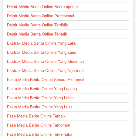
Dekrit Media Berita Online Berkompeten
Dekrit Media Berita Online Profesional
Dekrit Media Berita Online Terdidik
Dekrit Media Berita Online Terlatih
Ekstrak Media Berita Online Yang Laku
Ekstrak Media Berita Online Yang Laris
Ekstrak Media Berita Online Yang Musiman
Ekstrak Media Berita Online Yang Ngetrend
Fakta Media Berita Online Secara Ekstensif
Fakta Media Berita Online Yang Lapang
Fakta Media Berita Online Yang Lebar
Fakta Media Berita Online Yang Luas
Fase Media Berita Online Terbaik
Fase Media Berita Online Terhormat
Fase Media Berita Online Terkemuka