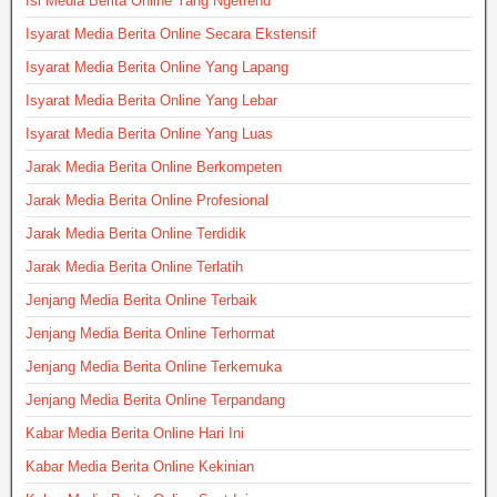
Isi Media Berita Online Yang Ngetrend
Isyarat Media Berita Online Secara Ekstensif
Isyarat Media Berita Online Yang Lapang
Isyarat Media Berita Online Yang Lebar
Isyarat Media Berita Online Yang Luas
Jarak Media Berita Online Berkompeten
Jarak Media Berita Online Profesional
Jarak Media Berita Online Terdidik
Jarak Media Berita Online Terlatih
Jenjang Media Berita Online Terbaik
Jenjang Media Berita Online Terhormat
Jenjang Media Berita Online Terkemuka
Jenjang Media Berita Online Terpandang
Kabar Media Berita Online Hari Ini
Kabar Media Berita Online Kekinian