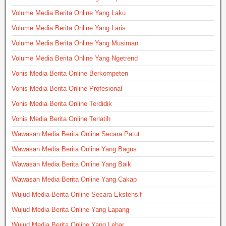
Volume Media Berita Online Yang Laku
Volume Media Berita Online Yang Laris
Volume Media Berita Online Yang Musiman
Volume Media Berita Online Yang Ngetrend
Vonis Media Berita Online Berkompeten
Vonis Media Berita Online Profesional
Vonis Media Berita Online Terdidik
Vonis Media Berita Online Terlatih
Wawasan Media Berita Online Secara Patut
Wawasan Media Berita Online Yang Bagus
Wawasan Media Berita Online Yang Baik
Wawasan Media Berita Online Yang Cakap
Wujud Media Berita Online Secara Ekstensif
Wujud Media Berita Online Yang Lapang
Wujud Media Berita Online Yang Lebar