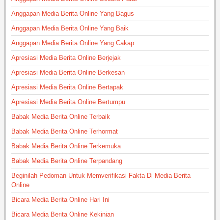
Anggapan Media Berita Online Yang Bagus
Anggapan Media Berita Online Yang Baik
Anggapan Media Berita Online Yang Cakap
Apresiasi Media Berita Online Berjejak
Apresiasi Media Berita Online Berkesan
Apresiasi Media Berita Online Bertapak
Apresiasi Media Berita Online Bertumpu
Babak Media Berita Online Terbaik
Babak Media Berita Online Terhormat
Babak Media Berita Online Terkemuka
Babak Media Berita Online Terpandang
Beginilah Pedoman Untuk Memverifikasi Fakta Di Media Berita
Online
Bicara Media Berita Online Hari Ini
Bicara Media Berita Online Kekinian