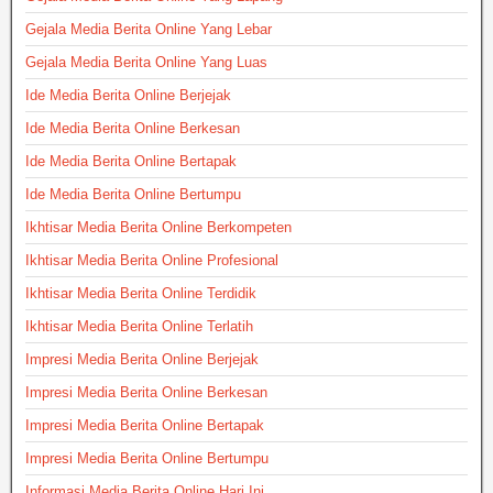
Gejala Media Berita Online Yang Lebar
Gejala Media Berita Online Yang Luas
Ide Media Berita Online Berjejak
Ide Media Berita Online Berkesan
Ide Media Berita Online Bertapak
Ide Media Berita Online Bertumpu
Ikhtisar Media Berita Online Berkompeten
Ikhtisar Media Berita Online Profesional
Ikhtisar Media Berita Online Terdidik
Ikhtisar Media Berita Online Terlatih
Impresi Media Berita Online Berjejak
Impresi Media Berita Online Berkesan
Impresi Media Berita Online Bertapak
Impresi Media Berita Online Bertumpu
Informasi Media Berita Online Hari Ini