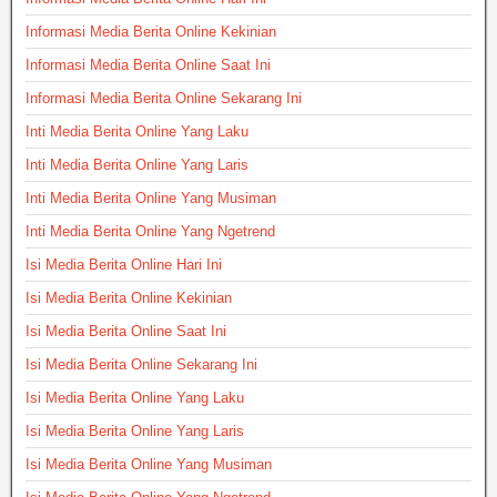
Informasi Media Berita Online Kekinian
Informasi Media Berita Online Saat Ini
Informasi Media Berita Online Sekarang Ini
Inti Media Berita Online Yang Laku
Inti Media Berita Online Yang Laris
Inti Media Berita Online Yang Musiman
Inti Media Berita Online Yang Ngetrend
Isi Media Berita Online Hari Ini
Isi Media Berita Online Kekinian
Isi Media Berita Online Saat Ini
Isi Media Berita Online Sekarang Ini
Isi Media Berita Online Yang Laku
Isi Media Berita Online Yang Laris
Isi Media Berita Online Yang Musiman