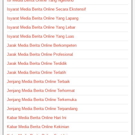
Isi Media Berita Online Yang Ngetrend
Isyarat Media Berita Online Secara Ekstensif
Isyarat Media Berita Online Yang Lapang
Isyarat Media Berita Online Yang Lebar
Isyarat Media Berita Online Yang Luas
Jarak Media Berita Online Berkompeten
Jarak Media Berita Online Profesional
Jarak Media Berita Online Terdidik
Jarak Media Berita Online Terlatih
Jenjang Media Berita Online Terbaik
Jenjang Media Berita Online Terhormat
Jenjang Media Berita Online Terkemuka
Jenjang Media Berita Online Terpandang
Kabar Media Berita Online Hari Ini
Kabar Media Berita Online Kekinian