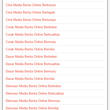
Citra Media Berita Online Berkesan
Citra Media Berita Online Bertapak
Citra Media Berita Online Bertumpu
Corak Media Berita Online Berbobot
Corak Media Berita Online Berkualitas
Corak Media Berita Online Bermutu
Corak Media Berita Online Bernilai
Dasar Media Berita Online Berbobot
Dasar Media Berita Online Berkualitas
Dasar Media Berita Online Bermutu
Dasar Media Berita Online Bernilai
Dekorasi Media Berita Online Berbobot
Dekorasi Media Berita Online Berkualitas
Dekorasi Media Berita Online Bermutu
Dekorasi Media Berita Online Bernilai