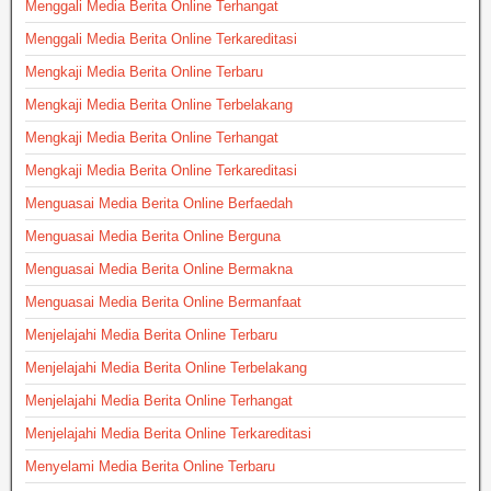
Menggali Media Berita Online Terhangat
Menggali Media Berita Online Terkareditasi
Mengkaji Media Berita Online Terbaru
Mengkaji Media Berita Online Terbelakang
Mengkaji Media Berita Online Terhangat
Mengkaji Media Berita Online Terkareditasi
Menguasai Media Berita Online Berfaedah
Menguasai Media Berita Online Berguna
Menguasai Media Berita Online Bermakna
Menguasai Media Berita Online Bermanfaat
Menjelajahi Media Berita Online Terbaru
Menjelajahi Media Berita Online Terbelakang
Menjelajahi Media Berita Online Terhangat
Menjelajahi Media Berita Online Terkareditasi
Menyelami Media Berita Online Terbaru