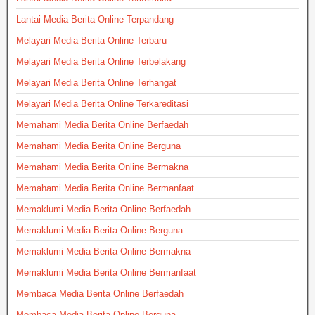
Lantai Media Berita Online Terpandang
Melayari Media Berita Online Terbaru
Melayari Media Berita Online Terbelakang
Melayari Media Berita Online Terhangat
Melayari Media Berita Online Terkareditasi
Memahami Media Berita Online Berfaedah
Memahami Media Berita Online Berguna
Memahami Media Berita Online Bermakna
Memahami Media Berita Online Bermanfaat
Memaklumi Media Berita Online Berfaedah
Memaklumi Media Berita Online Berguna
Memaklumi Media Berita Online Bermakna
Memaklumi Media Berita Online Bermanfaat
Membaca Media Berita Online Berfaedah
Membaca Media Berita Online Berguna