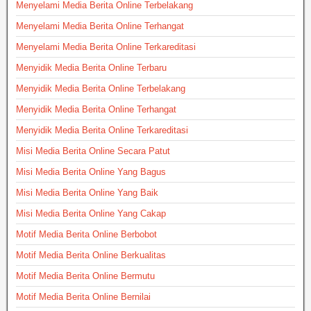
Menyelami Media Berita Online Terbelakang
Menyelami Media Berita Online Terhangat
Menyelami Media Berita Online Terkareditasi
Menyidik Media Berita Online Terbaru
Menyidik Media Berita Online Terbelakang
Menyidik Media Berita Online Terhangat
Menyidik Media Berita Online Terkareditasi
Misi Media Berita Online Secara Patut
Misi Media Berita Online Yang Bagus
Misi Media Berita Online Yang Baik
Misi Media Berita Online Yang Cakap
Motif Media Berita Online Berbobot
Motif Media Berita Online Berkualitas
Motif Media Berita Online Bermutu
Motif Media Berita Online Bernilai