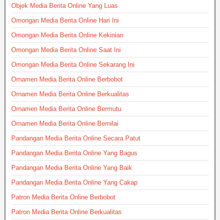
Objek Media Berita Online Yang Luas
Omongan Media Berita Online Hari Ini
Omongan Media Berita Online Kekinian
Omongan Media Berita Online Saat Ini
Omongan Media Berita Online Sekarang Ini
Ornamen Media Berita Online Berbobot
Ornamen Media Berita Online Berkualitas
Ornamen Media Berita Online Bermutu
Ornamen Media Berita Online Bernilai
Pandangan Media Berita Online Secara Patut
Pandangan Media Berita Online Yang Bagus
Pandangan Media Berita Online Yang Baik
Pandangan Media Berita Online Yang Cakap
Patron Media Berita Online Berbobot
Patron Media Berita Online Berkualitas