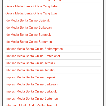
Gejala Media Berita Online Yang Lebar
Gejala Media Berita Online Yang Luas
Ide Media Berita Online Berjejak
Ide Media Berita Online Berkesan
Ide Media Berita Online Bertapak
Ide Media Berita Online Bertumpu
Ikhtisar Media Berita Online Berkompeten
Ikhtisar Media Berita Online Profesional
Ikhtisar Media Berita Online Terdidik
Ikhtisar Media Berita Online Terlatih
Impresi Media Berita Online Berjejak
Impresi Media Berita Online Berkesan
Impresi Media Berita Online Bertapak
Impresi Media Berita Online Bertumpu
Informasi Media Berita Online Hari Ini