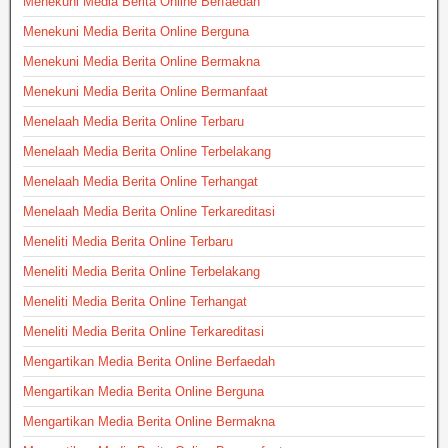
Menekuni Media Berita Online Berfaedah
Menekuni Media Berita Online Berguna
Menekuni Media Berita Online Bermakna
Menekuni Media Berita Online Bermanfaat
Menelaah Media Berita Online Terbaru
Menelaah Media Berita Online Terbelakang
Menelaah Media Berita Online Terhangat
Menelaah Media Berita Online Terkareditasi
Meneliti Media Berita Online Terbaru
Meneliti Media Berita Online Terbelakang
Meneliti Media Berita Online Terhangat
Meneliti Media Berita Online Terkareditasi
Mengartikan Media Berita Online Berfaedah
Mengartikan Media Berita Online Berguna
Mengartikan Media Berita Online Bermakna