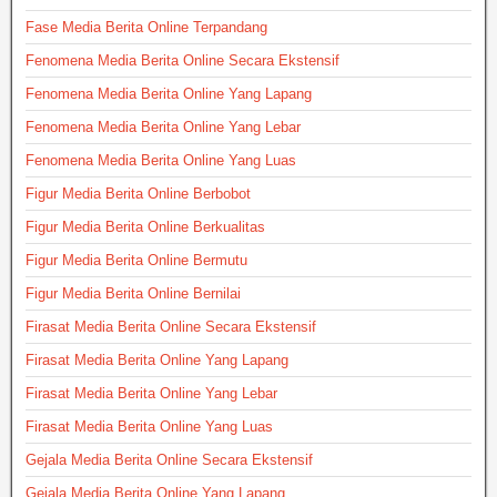
Fase Media Berita Online Terpandang
Fenomena Media Berita Online Secara Ekstensif
Fenomena Media Berita Online Yang Lapang
Fenomena Media Berita Online Yang Lebar
Fenomena Media Berita Online Yang Luas
Figur Media Berita Online Berbobot
Figur Media Berita Online Berkualitas
Figur Media Berita Online Bermutu
Figur Media Berita Online Bernilai
Firasat Media Berita Online Secara Ekstensif
Firasat Media Berita Online Yang Lapang
Firasat Media Berita Online Yang Lebar
Firasat Media Berita Online Yang Luas
Gejala Media Berita Online Secara Ekstensif
Gejala Media Berita Online Yang Lapang