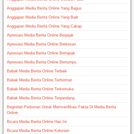
Anggapan Media Berita Online Yang Bagus
Anggapan Media Berita Online Yang Baik
Anggapan Media Berita Online Yang Cakap
Apresiasi Media Berita Online Berjejak
Apresiasi Media Berita Online Berkesan
Apresiasi Media Berita Online Bertapak
Apresiasi Media Berita Online Bertumpu
Babak Media Berita Online Terbaik
Babak Media Berita Online Terhormat
Babak Media Berita Online Terkemuka
Babak Media Berita Online Terpandang
Beginilah Pedoman Untuk Memverifikasi Fakta Di Media Berita
Online
Bicara Media Berita Online Hari Ini
Bicara Media Berita Online Kekinian