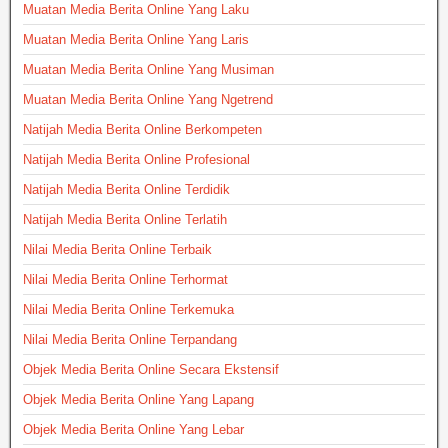
Muatan Media Berita Online Yang Laku
Muatan Media Berita Online Yang Laris
Muatan Media Berita Online Yang Musiman
Muatan Media Berita Online Yang Ngetrend
Natijah Media Berita Online Berkompeten
Natijah Media Berita Online Profesional
Natijah Media Berita Online Terdidik
Natijah Media Berita Online Terlatih
Nilai Media Berita Online Terbaik
Nilai Media Berita Online Terhormat
Nilai Media Berita Online Terkemuka
Nilai Media Berita Online Terpandang
Objek Media Berita Online Secara Ekstensif
Objek Media Berita Online Yang Lapang
Objek Media Berita Online Yang Lebar