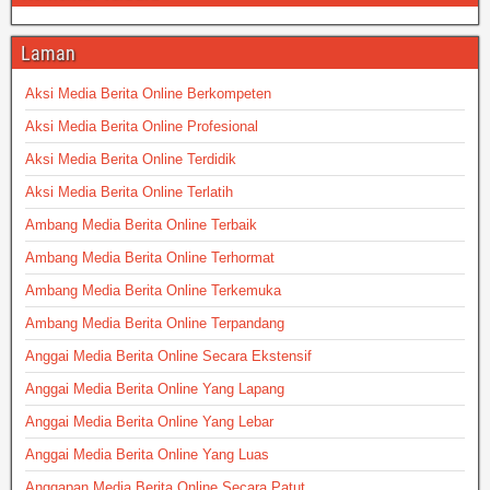
Laman
Aksi Media Berita Online Berkompeten
Aksi Media Berita Online Profesional
Aksi Media Berita Online Terdidik
Aksi Media Berita Online Terlatih
Ambang Media Berita Online Terbaik
Ambang Media Berita Online Terhormat
Ambang Media Berita Online Terkemuka
Ambang Media Berita Online Terpandang
Anggai Media Berita Online Secara Ekstensif
Anggai Media Berita Online Yang Lapang
Anggai Media Berita Online Yang Lebar
Anggai Media Berita Online Yang Luas
Anggapan Media Berita Online Secara Patut