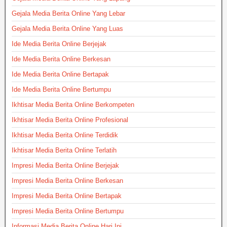
Gejala Media Berita Online Yang Lebar
Gejala Media Berita Online Yang Luas
Ide Media Berita Online Berjejak
Ide Media Berita Online Berkesan
Ide Media Berita Online Bertapak
Ide Media Berita Online Bertumpu
Ikhtisar Media Berita Online Berkompeten
Ikhtisar Media Berita Online Profesional
Ikhtisar Media Berita Online Terdidik
Ikhtisar Media Berita Online Terlatih
Impresi Media Berita Online Berjejak
Impresi Media Berita Online Berkesan
Impresi Media Berita Online Bertapak
Impresi Media Berita Online Bertumpu
Informasi Media Berita Online Hari Ini