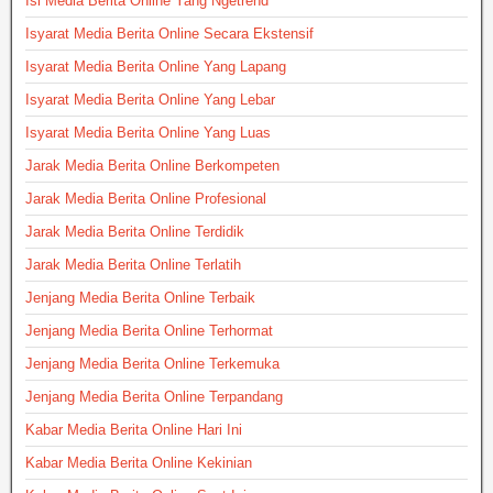
Isi Media Berita Online Yang Ngetrend
Isyarat Media Berita Online Secara Ekstensif
Isyarat Media Berita Online Yang Lapang
Isyarat Media Berita Online Yang Lebar
Isyarat Media Berita Online Yang Luas
Jarak Media Berita Online Berkompeten
Jarak Media Berita Online Profesional
Jarak Media Berita Online Terdidik
Jarak Media Berita Online Terlatih
Jenjang Media Berita Online Terbaik
Jenjang Media Berita Online Terhormat
Jenjang Media Berita Online Terkemuka
Jenjang Media Berita Online Terpandang
Kabar Media Berita Online Hari Ini
Kabar Media Berita Online Kekinian