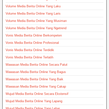
Volume Media Berita Online Yang Laku
Volume Media Berita Online Yang Laris
Volume Media Berita Online Yang Musiman
Volume Media Berita Online Yang Ngetrend
Vonis Media Berita Online Berkompeten
Vonis Media Berita Online Profesional
Vonis Media Berita Online Terdidik
Vonis Media Berita Online Terlatih
Wawasan Media Berita Online Secara Patut
Wawasan Media Berita Online Yang Bagus
Wawasan Media Berita Online Yang Baik
Wawasan Media Berita Online Yang Cakap
Wujud Media Berita Online Secara Ekstensif
Wujud Media Berita Online Yang Lapang
Wujud Media Berita Online Yang Lebar