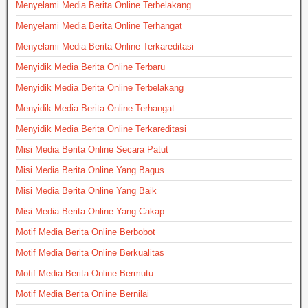
Menyelami Media Berita Online Terbelakang
Menyelami Media Berita Online Terhangat
Menyelami Media Berita Online Terkareditasi
Menyidik Media Berita Online Terbaru
Menyidik Media Berita Online Terbelakang
Menyidik Media Berita Online Terhangat
Menyidik Media Berita Online Terkareditasi
Misi Media Berita Online Secara Patut
Misi Media Berita Online Yang Bagus
Misi Media Berita Online Yang Baik
Misi Media Berita Online Yang Cakap
Motif Media Berita Online Berbobot
Motif Media Berita Online Berkualitas
Motif Media Berita Online Bermutu
Motif Media Berita Online Bernilai