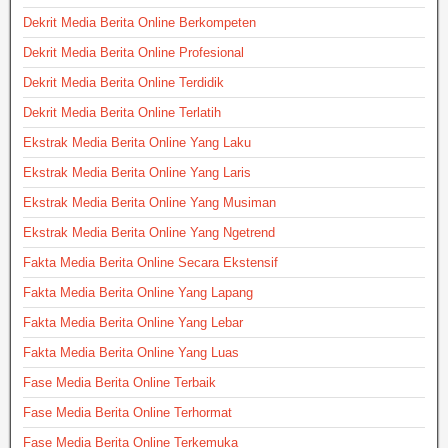
Dekrit Media Berita Online Berkompeten
Dekrit Media Berita Online Profesional
Dekrit Media Berita Online Terdidik
Dekrit Media Berita Online Terlatih
Ekstrak Media Berita Online Yang Laku
Ekstrak Media Berita Online Yang Laris
Ekstrak Media Berita Online Yang Musiman
Ekstrak Media Berita Online Yang Ngetrend
Fakta Media Berita Online Secara Ekstensif
Fakta Media Berita Online Yang Lapang
Fakta Media Berita Online Yang Lebar
Fakta Media Berita Online Yang Luas
Fase Media Berita Online Terbaik
Fase Media Berita Online Terhormat
Fase Media Berita Online Terkemuka